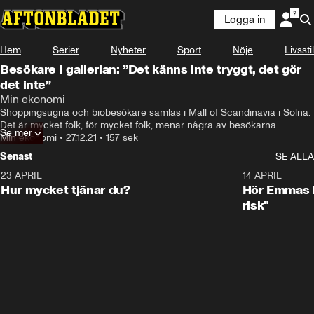
Logga in
Hem
Serier
Nyheter
Sport
Nöje
Livsstil
Besökare i gallerian: ”Det känns inte tryggt, det gör
det inte”
Min ekonomi
Shoppingsugna och biobesökare samlas i Mall of Scandinavia i Solna. 
Det är mycket folk, för mycket folk, menar några av besökarna.
Se mer
Min ekonomi
•
27.12.21
•
157 sek
Senast
SE ALLA
23 APRIL
1:08
14 APRIL
Hur mycket tjänar du?
Hör Emmas bä
risk"