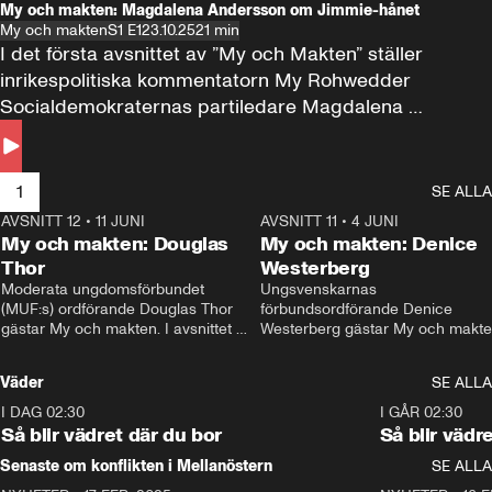
My och makten: Magdalena Andersson om Jimmie-hånet
My och makten
S1 E1
23.10.25
21 min
I det första avsnittet av ”My och Makten” ställer 
inrikespolitiska kommentatorn My Rohwedder 
Socialdemokraternas partiledare Magdalena 
Andersson till svars.
1
SE ALLA
AVSNITT 12
•
11 JUNI
26:27
AVSNITT 11
•
4 JUNI
2
My och makten: Douglas
My och makten: Denice
Thor
Westerberg
Moderata ungdomsförbundet 
Ungsvenskarnas 
(MUF:s) ordförande Douglas Thor 
förbundsordförande Denice 
gästar My och makten. I avsnittet 
Westerberg gästar My och makten.
diskuteras tonårsutvisningarna och 
avsnittet diskuteras migrationsfrå
hur Moderaterna ska locka väljare till 
och hur SD ska locka kvinnliga 
Väder
SE ALLA
valet i höst. 
väljare. 
I DAG 02:30
1:06
I GÅR 02:30
Så blir vädret där du bor
Så blir vädr
Senaste om konflikten i Mellanöstern
SE ALLA