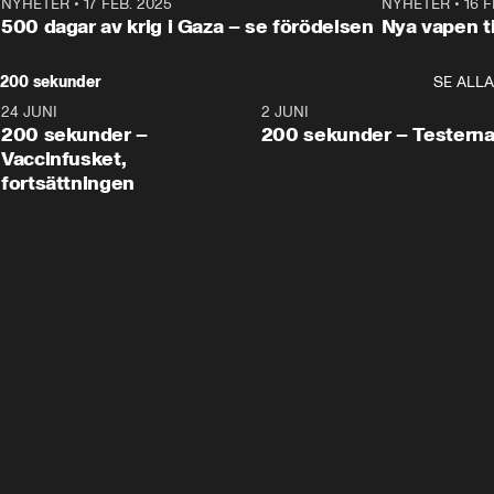
NYHETER
•
17 FEB. 2025
0:45
NYHETER
•
16 F
500 dagar av krig i Gaza – se förödelsen
Nya vapen ti
200 sekunder
SE ALLA
24 JUNI
5:00
2 JUNI
200 sekunder –
200 sekunder – Testern
Vaccinfusket,
fortsättningen