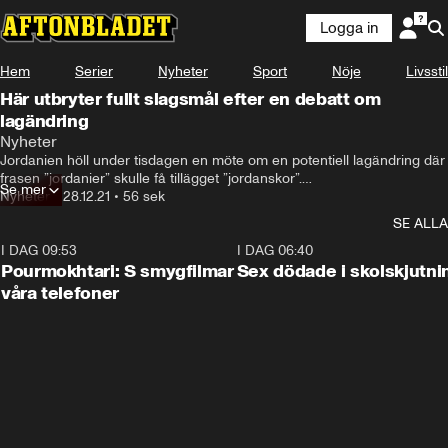
Logga in
Hem
Serier
Nyheter
Sport
Nöje
Livsstil
Här utbryter fullt slagsmål efter en debatt om
lagändring
Nyheter
Jordanien höll under tisdagen en möte om en potentiell lagändring där 
frasen ”jordanier” skulle få tillägget ”jordanskor”.

Se mer
Flera islamistiska ledamöter har motsatt sig ändringen och stämningen 
Nyheter
•
28.12.21
•
56 sek
på mötet blev snabbt hätsk.
SE ALLA
I DAG 09:53
1:36
I DAG 06:40
Pourmokhtari: S smygfilmar
Sex dödade i skolskjutni
våra telefoner