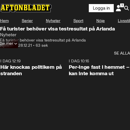
Logga in
Hem
Serier
Nyheter
Sport
Nöje
Livsstil
Få turister behöver visa testresultat på Arlanda
Nyheter
Få turister behöver visa testresultat på Arlanda
Se mer
Nyheter
•
28.12.21
•
63 sek
SE ALLA
I DAG 12:19
0:45
I DAG 10:16
Här knockas politikern på
Per-Inge fast i hemmet –
stranden
kan inte komma ut