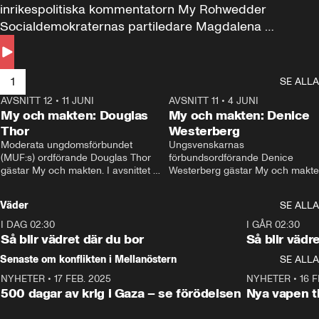
inrikespolitiska kommentatorn My Rohwedder 
Socialdemokraternas partiledare Magdalena 
Andersson till svars.
1
SE ALLA
AVSNITT 12
•
11 JUNI
26:27
AVSNITT 11
•
4 JUNI
2
My och makten: Douglas
My och makten: Denice
Thor
Westerberg
Moderata ungdomsförbundet 
Ungsvenskarnas 
(MUF:s) ordförande Douglas Thor 
förbundsordförande Denice 
gästar My och makten. I avsnittet 
Westerberg gästar My och makten.
diskuteras tonårsutvisningarna och 
avsnittet diskuteras migrationsfrå
hur Moderaterna ska locka väljare till 
och hur SD ska locka kvinnliga 
Väder
SE ALLA
valet i höst. 
väljare. 
I DAG 02:30
1:06
I GÅR 02:30
Så blir vädret där du bor
Så blir vädr
Senaste om konflikten i Mellanöstern
SE ALLA
NYHETER
•
17 FEB. 2025
0:45
NYHETER
•
16 F
500 dagar av krig i Gaza – se förödelsen
Nya vapen ti