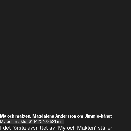
My och makten: Magdalena Andersson om Jimmie-hånet
My och makten
S1 E1
23.10.25
21 min
I det första avsnittet av ”My och Makten” ställer 