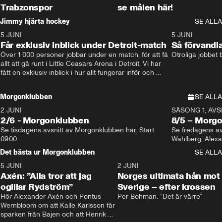
Trabzonspor
se målen här!
Jimmy hjärta hockey
SE ALLA
5 JUNI
11:14
5 JUNI
Får exklusiv inblick under Detroit-match
Så förvandl
Över 1 000 personer jobbar under en match, för att få 
Otroliga jobbet
allt att gå runt i Little Ceasars Arena i Detroit. Vi har 
fått en exklusiv inblick i hur allt fungerar inför och 
under match i världens bästa hockeyliga
Morgonklubben
SE ALLA
2 JUNI
SÄSONG 1, AVSN
2/6 - Morgonklubben
8/5 – Morg
Se tisdagens avsnitt av Morgonklubben här. Start 
Se fredagens av
09.00. 
Det bästa ur Morgonklubben
SE ALLA
5 JUNI
0:44
2 JUNI
Axén: ”Alla tror att jag
Norges ultimata hån mot
ogillar Rydström”
Sverige – efter krossen
Hör Alexander Axén och Pontus 
Per Bohman: ”Det är värre”
Wernbloom om att Kalle Karlsson får 
sparken från Bajen och att Henrik 