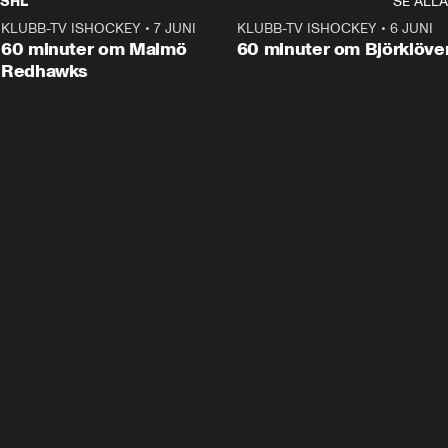
SHL
SE ALLA
KLUBB-TV ISHOCKEY
•
7 JUNI
1:02:53
KLUBB-TV ISHOCKEY
•
6 JUNI
1:0
Plus
60 minuter om Malmö
60 minuter om Björklöve
Redhawks