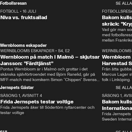
Rydström tar över
Fotbollsresan
SE ALLA
FOTBOLL
•
16 JULI
0:44
FOTBOLLSRES
Niva vs. fruktsallad
Bakom kulis
skräck: ”Kry
Vad gör man som
med fotbollsres
Wernblooms eskapader
WERNBLOOMS ESKAPADER
•
S4, E2
38:23
WERNBLOOMS 
Wernbloom på match i Malmö – skjutsar
Wernbloom 
Jansson: ”Färdtjänst”
Harvestad 
Pontus Wernbloom är i Malmö och grottar i det 
Från åtta gubbar 
skånska självförtroendet med Björn Ranelid, går på 
Marcus Lager sta
MFF-match med komikern Simon ”Chippen” Svensson 
folk i Linköping
och hjälper skadade stjärnbacken Pontus Jansson 
och Wernbloom kl
Jernspets Gästar
SE ALLA
hem. 
SÄSONG 1, AVSNITT 4
13:37
SÄSONG 1, AVS
Frida Jernspets testar voltige
Bakom kuli
Frida Jernspets åker till Södertörn ryttarcenter och 
Internation
testar voltige
Frida Jernspets 
Sweden Interna