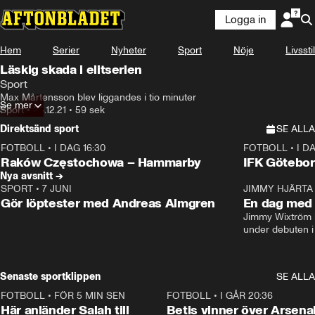
Logga in
Hem
Serier
Nyheter
Sport
Nöje
Livsstil
Läskig skada i elitserien
Sport
Max Mårtensson blev liggandes i tio minuter
Se mer
Sport
•
28.12.21
•
59 sek
Direktsänd sport
SE ALLA
FOTBOLL
•
I DAG 16:30
FOTBOLL
•
I D
Plus
Plus
Raków Częstochowa – Hammarby
IFK Götebor
Nya avsnitt →
SPORT
•
7 JUNI
16:36
JIMMY HJÄRTA
Gör löptester med Andreas Almgren
En dag med 
Jimmy Wixtröm 
under debuten i
Senaste sportklippen
SE ALLA
FOTBOLL
•
FÖR 5 MIN SEN
0:40
FOTBOLL
•
I GÅR 20:36
Här anländer Salah till
Betis vinner över Arsena