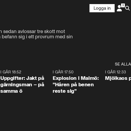
Logga in
 sedan avlossar tre skott mot 
befann sig i ett provrum med sin 
SE ALLA
5
I GÅR 18:52
0:33
I GÅR 17:50
1:10
I GÅR 12:33
Uppgifter: Jakt på
Explosion i Malmö:
Mjölkaos p
gärningsman – på
”Håren på benen
samma ö
reste sig”