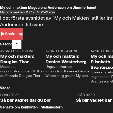
My och makten: Magdalena Andersson om Jimmie-hånet
My och makten
S1 E1
23.10.25
21 min
I det första avsnittet av ”My och Makten” ställe
Andersson till svars.
Spela upp
1
Säsong
AVSNITT 12
•
11 JUNI
26:27
AVSNITT 11
•
4 JUNI
23:40
AVSNITT 10
•
My och makten:
My och makten:
My och ma
Douglas Thor
Denice Westerberg
Elisabeth
Moderata 
Ungsvenskarnas 
Svantess
ungdomsförbundet (MUF:s) 
förbundsordförande Denice 
Kvinnorna, ek
ordförande Douglas Thor 
Westerberg gästar My och 
migrationen. E
gästar My och makten. I 
makten. I avsnittet 
Svantesson stäl
avsnittet diskuteras 
diskuteras migrationsfrågan 
när finansmini
Väder
tonårsutvisningarna och hur 
och hur SD ska locka 
Moderaterna ska locka 
kvinnliga väljare. 
I DAG 02:30
1:06
I GÅR 02:30
väljare till valet i höst. 
Så blir vädret där du bor
Så blir vädret där
Senaste om konflikten i Mellanöstern