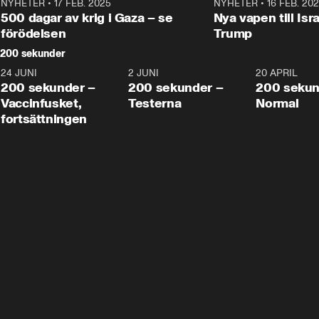
NYHETER
•
17 FEB. 2025
0:45
NYHETER
•
16 FEB. 20
500 dagar av krig i Gaza – se
Nya vapen till Isr
förödelsen
Trump
200 sekunder
24 JUNI
5:00
2 JUNI
4:23
20 APRIL
200 sekunder –
200 sekunder –
200 sekun
Vaccinfusket,
Testerna
Normal
fortsättningen