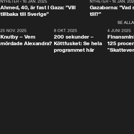
Centerpartiets
2
NYHETER
•
16 JAN. 2025
1:01
NYHETER
•
16 JAN. 20
Thand Ring till
Ahmed, 40, är fast i Gaza: ”Vill
Gazaborna: ”Vad s
tillbaka till Sverige”
till?”
SE ALLA
3
25 NOV. 2025
31:05
8 OKT. 2025
4:29
4 JUNI 2025
Knutby – Vem
200 sekunder –
Finansmin
mördade Alexandra?
Köttfusket: Se hela
125 procent
programmet här
"Skattever
viktig uppg