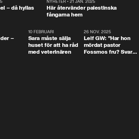
25
1:22
NYHETER
•
21 JAN. 2025
0:5
ael – då hyllas
Här återvänder palestinska
fångarna hem
4:24
10 FEBRUARI
4:13
26 NOV. 2025
8:1
der –
Sara måste sälja
Leif GW: ”Har hon
huset för att ha råd
mördat pastor
med veterinären
Fossmos fru? Svar
nej.”