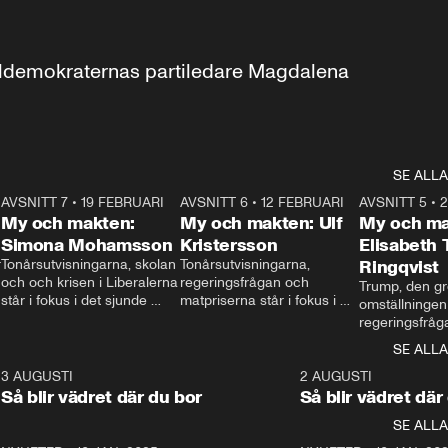
aldemokraternas partiledare Magdalena 
SE ALLA
7
AVSNITT 7
•
19 FEBRUARI
24:30
AVSNITT 6
•
12 FEBRUARI
27:30
AVSNITT 5
•
My och makten:
My och makten: Ulf
My och ma
Simona Mohamsson
Kristersson
Elisabeth
 
Tonårsutvisningarna, skolan 
Tonårsutvisningarna, 
Ringqvist
och och krisen i Liberalerna 
regeringsfrågan och 
Trump, den gr
står i fokus i det sjunde 
matpriserna står i fokus i 
omställningen
avsnittet av ”My och 
det sjätte avsnittet av ”My 
regeringsfråga
makten”. Se när 
och makten”. Se när 
centrum i det 
SE ALLA
Aftonbladets inrikespolitiska 
Aftonbladets inrikespolitiska 
avsnittet av ”
kommentator My 
kommentator My 
6
3 AUGUSTI
1:06
2 AUGUSTI
Makten”. Se nä
Rohwedder ställer 
Rohwedder ställer 
Så blir vädret där du bor
Så blir vädret där
Aftonbladets in
utbildnings- och 
statsminister Ulf Kristersson 
kommentator 
SE ALLA
integrationsminister Simona 
till svars.
Rohwedder stäl
Mohamsson till svars.