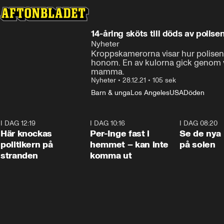
14-åring sköts till döds av poli
Nyheter
Kroppskamerorna visar hur polisen 
honom. En av kulorna gick genom vä
mamma.
Nyheter
•
28.12.21
•
105 sek
Barn & unga
Los Angeles
USA
Döden
I DAG 12:19
0:45
I DAG 10:16
1:26
I DAG 08:20
Här knockas
Per-Inge fast i
Se de nya 
politikern på
hemmet – kan inte
på solen
stranden
komma ut