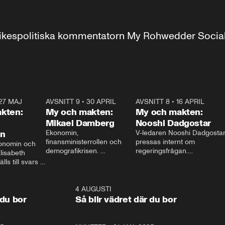
r inrikespolitiska kommentatorn My Rohwedder Soci
27 MAJ
3:51
AVSNITT 9
•
30 APRIL
24:00
AVSNITT 8
•
16 APRIL
25:1
kten:
My och makten:
My och makten:
Mikael Damberg
Nooshi Dadgostar
on
Ekonomin, 
V-ledaren Nooshi Dadgostar
finansministerrollen och 
pressas internt om 
onomin och 
demografikrisen. 
regeringsfrågan.

lisabeth 
Oppositionen ställs till svars 
I Aftonbladets 
ls till svars 
när Socialdemokraternas 
partiledarutfrågning ”My 
stern gästar 
Mikael Damberg gästar My 
och Makten” sätter hon ner 
My och Makten. 
och Makten. 
foten mot kritikerna:

1:06
4 AUGUSTI
1:0
– Vi ställer upp i val. Ska vi 
 du bor
Så blir vädret där du bor
vara med så sitter vi förstås 