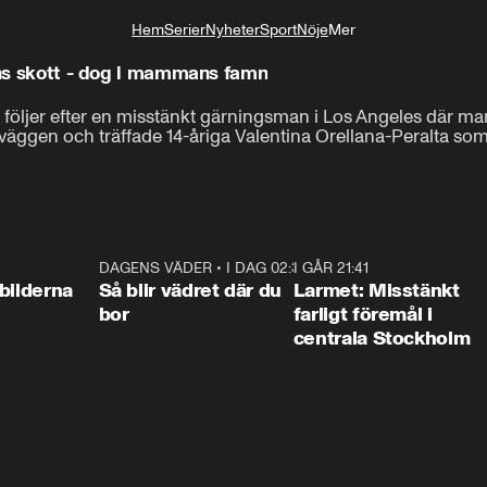
Hem
Serier
Nyheter
Sport
Nöje
Mer
Livsstil
sens skott - dog i mammans famn
följer efter en misstänkt gärningsman i Los Angeles där man
ggen och träffade 14-åriga Valentina Orellana-Peralta som 
0:31
DAGENS VÄDER
•
I DAG 02:30
1:06
I GÅR 21:41
0:3
bilderna
Så blir vädret där du
Larmet: Misstänkt
bor
farligt föremål i
centrala Stockholm