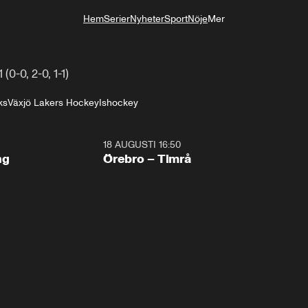
Hem
Serier
Nyheter
Sport
Nöje
Mer
Livsstil
 (0-0, 2-0, 1-1)
ks
Växjö Lakers Hockey
Ishockey
18 AUGUSTI 16:50
Plus
ng
Örebro – Timrå