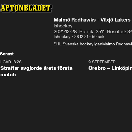
Malmö Redhawks - Växjö Lakers
Ishockey
2021-12-28. Publik: 3511. Resultat: 3-1
Ishockey
•
28.12.21
•
59 sek
SHL Svenska hockeyligan
Malmö Redhaw
Senast
I GÅR 18:26
2:19
9 SEPTEMBER
Plus
Straffar avgjorde årets första
Örebro – Linköpi
match