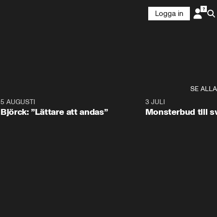
Logga in
SE ALLA
5 AUGUSTI
2:08
3 JULI
Björck: ”Lättare att andas”
Monsterbud till 