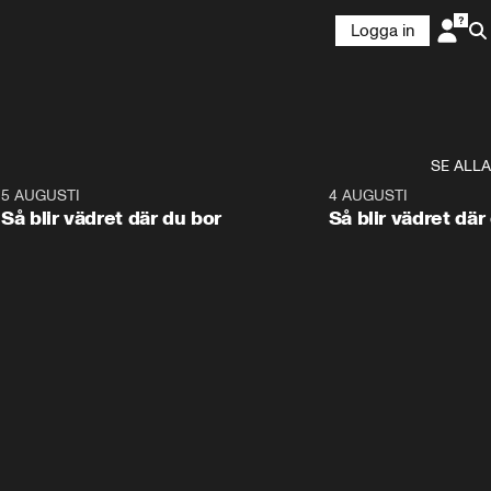
Logga in
SE ALLA
6
5 AUGUSTI
1:06
4 AUGUSTI
Så blir vädret där du bor
Så blir vädret där