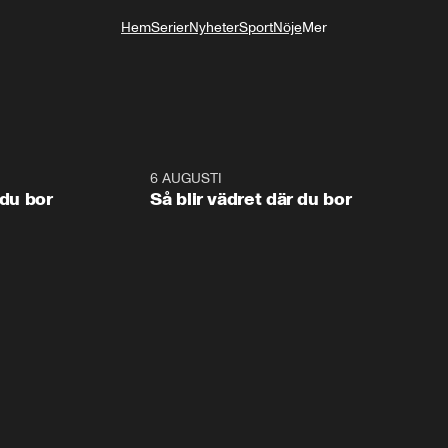
Hem
Serier
Nyheter
Sport
Nöje
Mer
Livsstil
1:06
6 AUGUSTI
1:0
 du bor
Så blir vädret där du bor