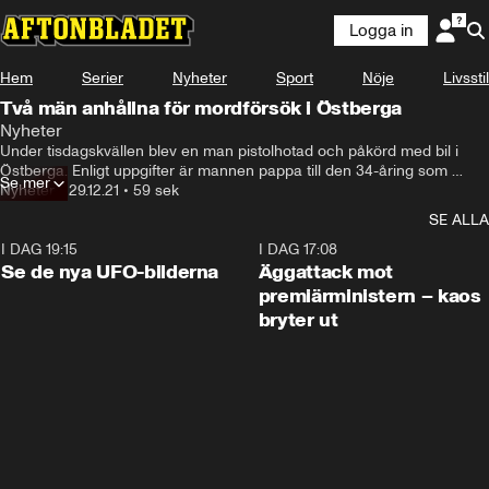
Logga in
Hem
Serier
Nyheter
Sport
Nöje
Livsstil
Två män anhållna för mordförsök i Östberga
Nyheter
Under tisdagskvällen blev en man pistolhotad och påkörd med bil i 
Östberga. Enligt uppgifter är mannen pappa till den 34-åring som 
Se mer
nyligen sköts till döds i en hotellreception på Kungsholmen.
Nyheter
•
29.12.21
•
59 sek
SE ALLA
I DAG 19:15
0:36
I DAG 17:08
Se de nya UFO-bilderna
Äggattack mot
premiärministern – kaos
bryter ut