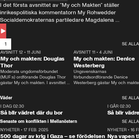
I det första avsnittet av ”My och Makten” ställer 
inrikespolitiska kommentatorn My Rohwedder 
Socialdemokraternas partiledare Magdalena 
Andersson till svars.
1
SE ALLA
AVSNITT 12
•
11 JUNI
26:27
AVSNITT 11
•
4 JUNI
2
My och makten: Douglas
My och makten: Denice
Thor
Westerberg
Moderata ungdomsförbundet 
Ungsvenskarnas 
(MUF:s) ordförande Douglas Thor 
förbundsordförande Denice 
gästar My och makten. I avsnittet 
Westerberg gästar My och makten.
diskuteras tonårsutvisningarna och 
avsnittet diskuteras migrationsfrå
hur Moderaterna ska locka väljare till 
och hur SD ska locka kvinnliga 
Väder
SE ALLA
valet i höst. 
väljare. 
I DAG 02:30
1:06
I GÅR 02:30
Så blir vädret där du bor
Så blir vädr
Senaste om konflikten i Mellanöstern
SE ALLA
NYHETER
•
17 FEB. 2025
0:45
NYHETER
•
16 F
500 dagar av krig i Gaza – se förödelsen
Nya vapen ti