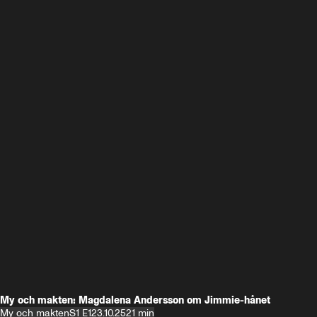
My och makten: Magdalena Andersson om Jimmie-hånet
My och makten
S1 E1
23.10.25
21 min