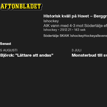
Historisk kväll på Hovet – Berggr
Ishockey
AIK vann med 4-3 mot Södertälje ef
Ishockey
•
29.12.21
•
143 sek
Södertälje SK
AIK Ishockey
Hockeyallsven
Senast
5 AUGUSTI
2:08
3 JULI
Björck: ”Lättare att andas”
Monsterbud till 