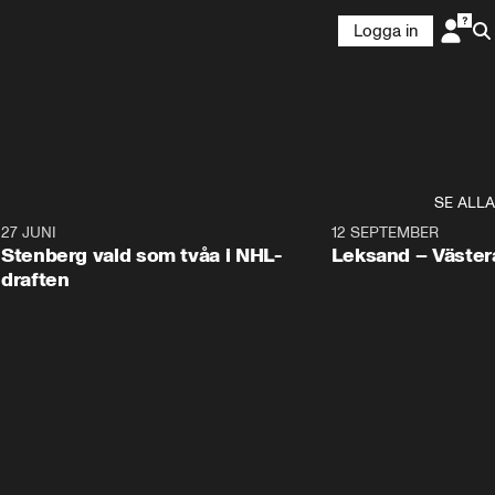
Logga in
.
SE ALLA
9
27 JUNI
0:49
12 SEPTEMBER
Plus
Stenberg vald som tvåa i NHL-
Leksand – Väster
draften