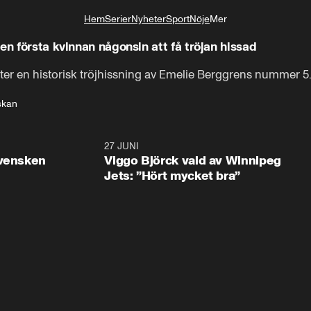
Hem
Serier
Nyheter
Sport
Nöje
Mer
Livsstil
en första kvinnan någonsin att få tröjan hissad
ter en historisk tröjhissning av Emelie Berggrens nummer 5
skan
0:30
27 JUNI
0:4
svensken
Viggo Björck vald av Winnipeg
Jets: ”Hört mycket bra”