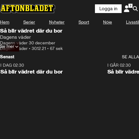
Logga in
Hem
Serier
Nyheter
Sport
Nöje
Livsstil
Så blir vädret där du bor
Dagens väder
Dagens väder 30 december
Se mer
Dagens väder
•
30.12.21
•
67 sek
Senast
SE ALLA
I DAG 02:30
1:06
I GÅR 02:30
Så blir vädret där du bor
Så blir vädr