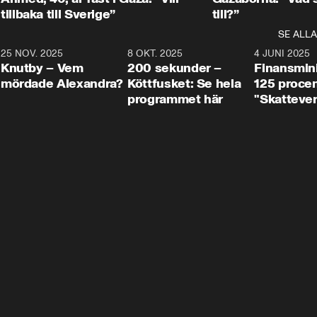
tillbaka till Sverige”
till?”
SE ALLA
3
25 NOV. 2025
31:05
8 OKT. 2025
4:29
4 JUNI 2025
Knutby – Vem
200 sekunder –
Finansmin
mördade Alexandra?
Köttfusket: Se hela
125 procent
programmet här
"Skattever
viktig uppg