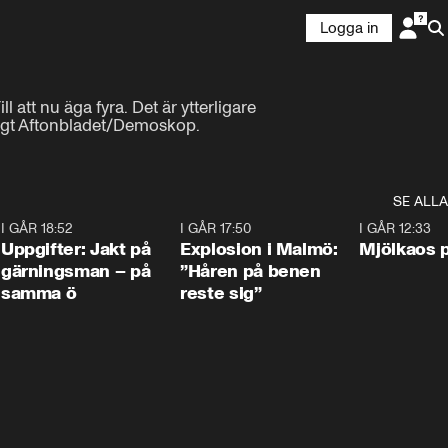
Logga in
att nu äga fyra. Det är ytterligare 
nligt Aftonbladet/Demoskop.
SE ALLA
5
I GÅR 18:52
0:33
I GÅR 17:50
1:10
I GÅR 12:33
Uppgifter: Jakt på
Explosion i Malmö:
Mjölkaos p
gärningsman – på
”Håren på benen
samma ö
reste sig”