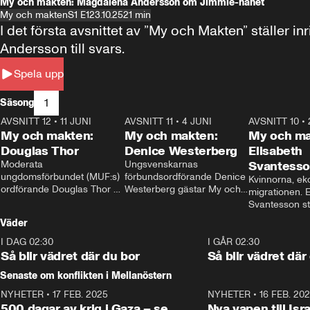
My och makten: Magdalena Andersson om Jimmie-hånet
My och makten
S1 E1
23.10.25
21 min
I det första avsnittet av ”My och Makten” ställe
Andersson till svars.
Spela upp
1
Säsong
AVSNITT 12
•
11 JUNI
26:27
AVSNITT 11
•
4 JUNI
23:40
AVSNITT 10
•
My och makten:
My och makten:
My och ma
Douglas Thor
Denice Westerberg
Elisabeth
Moderata 
Ungsvenskarnas 
Svantess
ungdomsförbundet (MUF:s) 
förbundsordförande Denice 
Kvinnorna, ek
ordförande Douglas Thor 
Westerberg gästar My och 
migrationen. E
gästar My och makten. I 
makten. I avsnittet 
Svantesson stäl
avsnittet diskuteras 
diskuteras migrationsfrågan 
när finansmini
Väder
tonårsutvisningarna och hur 
och hur SD ska locka 
Moderaterna ska locka 
kvinnliga väljare. 
I DAG 02:30
1:06
I GÅR 02:30
väljare till valet i höst. 
Så blir vädret där du bor
Så blir vädret där
Senaste om konflikten i Mellanöstern
NYHETER
•
17 FEB. 2025
0:45
NYHETER
•
16 FEB. 20
500 dagar av krig i Gaza – se
Nya vapen till Isr