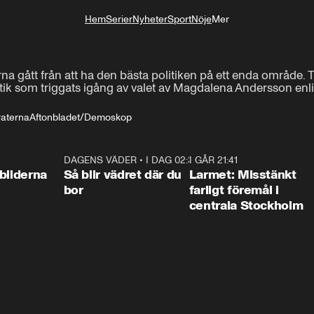
Hem
Serier
Nyheter
Sport
Nöje
Mer
Livsstil
ått från att ha den bästa politiken på ett enda område. Till 
olitik som triggats igång av valet av Magdalena Andersson e
aterna
Aftonbladet/Demoskop
0:31
DAGENS VÄDER
•
I DAG 02:30
1:06
I GÅR 21:41
0:3
bilderna
Så blir vädret där du
Larmet: Misstänkt
bor
farligt föremål i
centrala Stockholm