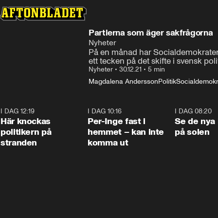
Partierna som äger sakfrågorna
Nyheter
På en månad har Socialdemokraterna g
ett tecken på det skifte i svensk p
Nyheter
•
30.12.21
•
5 min
Magdalena Andersson
Politik
Socialdemokr
I DAG 12:19
0:45
I DAG 10:16
1:26
I DAG 08:20
Här knockas
Per-Inge fast i
Se de nya 
politikern på
hemmet – kan inte
på solen
stranden
komma ut