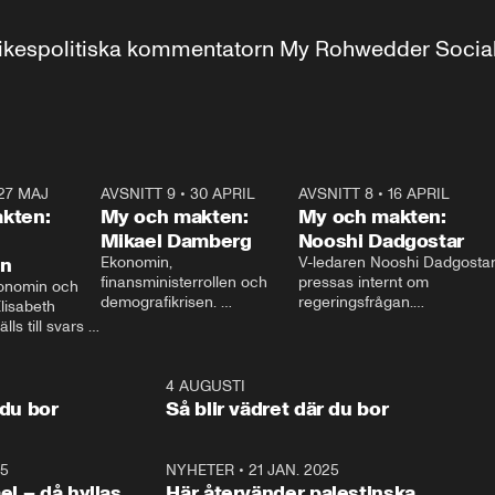
r inrikespolitiska kommentatorn My Rohwedder Soci
27 MAJ
3:51
AVSNITT 9
•
30 APRIL
24:00
AVSNITT 8
•
16 APRIL
25:1
kten:
My och makten:
My och makten:
Mikael Damberg
Nooshi Dadgostar
on
Ekonomin, 
V-ledaren Nooshi Dadgostar
finansministerrollen och 
pressas internt om 
onomin och 
demografikrisen. 
regeringsfrågan.

lisabeth 
Oppositionen ställs till svars 
I Aftonbladets 
ls till svars 
när Socialdemokraternas 
partiledarutfrågning ”My 
stern gästar 
Mikael Damberg gästar My 
och Makten” sätter hon ner 
My och Makten. 
och Makten. 
foten mot kritikerna:

1:06
4 AUGUSTI
1:0
– Vi ställer upp i val. Ska vi 
 du bor
Så blir vädret där du bor
vara med så sitter vi förstås 
25
1:22
NYHETER
•
21 JAN. 2025
0:5
ael – då hyllas
Här återvänder palestinska