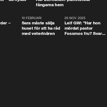
fångarna hem
4:24
10 FEBRUARI
4:13
26 NOV. 2025
8:1
der –
Sara måste sälja
Leif GW: ”Har hon
huset för att ha råd
mördat pastor
med veterinären
Fossmos fru? Svar
nej.”