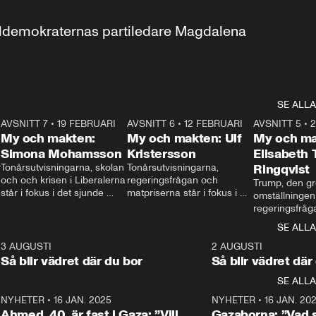
aldemokraternas partiledare Magdalena 
SE ALLA
7
AVSNITT 7
•
19 FEBRUARI
24:30
AVSNITT 6
•
12 FEBRUARI
27:30
AVSNITT 5
•
My och makten:
My och makten: Ulf
My och ma
Simona Mohamsson
Kristersson
Elisabeth
 
Tonårsutvisningarna, skolan 
Tonårsutvisningarna, 
Ringqvist
och och krisen i Liberalerna 
regeringsfrågan och 
Trump, den gr
står i fokus i det sjunde 
matpriserna står i fokus i 
omställningen
avsnittet av ”My och 
det sjätte avsnittet av ”My 
regeringsfråga
makten”. Se när 
och makten”. Se när 
centrum i det 
SE ALLA
Aftonbladets inrikespolitiska 
Aftonbladets inrikespolitiska 
avsnittet av ”
kommentator My 
kommentator My 
6
3 AUGUSTI
1:06
2 AUGUSTI
Makten”. Se nä
Rohwedder ställer 
Rohwedder ställer 
Så blir vädret där du bor
Så blir vädret där
Aftonbladets in
utbildnings- och 
statsminister Ulf Kristersson 
kommentator 
SE ALLA
integrationsminister Simona 
till svars.
Rohwedder stäl
Mohamsson till svars.
Centerpartiets
2
NYHETER
•
16 JAN. 2025
1:01
NYHETER
•
16 JAN. 20
Thand Ring till
Ahmed, 40, är fast i Gaza: ”Vill
Gazaborna: ”Vad s