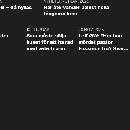
25
1:22
NYHETER
•
21 JAN. 2025
0:5
ael – då hyllas
Här återvänder palestinska
fångarna hem
4:24
10 FEBRUARI
4:13
26 NOV. 2025
8:1
der –
Sara måste sälja
Leif GW: ”Har hon
huset för att ha råd
mördat pastor
med veterinären
Fossmos fru? Svar
nej.”