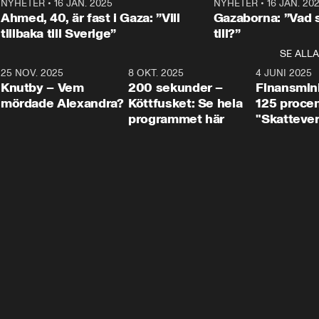
Centerpartiets
2
NYHETER
•
16 JAN. 2025
1:01
NYHETER
•
16 JAN. 20
Thand Ring till
Ahmed, 40, är fast i Gaza: ”Vill
Gazaborna: ”Vad s
tillbaka till Sverige”
till?”
SE ALLA
3
25 NOV. 2025
31:05
8 OKT. 2025
4:29
4 JUNI 2025
Knutby – Vem
200 sekunder –
Finansmin
mördade Alexandra?
Köttfusket: Se hela
125 procent
programmet här
"Skattever
viktig uppg