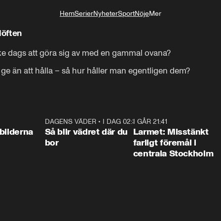
Hem
Serier
Nyheter
Sport
Nöje
Mer
Livsstil
löften
ske dags att göra sig av med en gammal ovana?

t ge än att hålla – så hur håller man egentligen dem?
0:31
DAGENS VÄDER
•
I DAG 02:30
1:06
I GÅR 21:41
0:3
bilderna
Så blir vädret där du
Larmet: Misstänkt
bor
farligt föremål i
centrala Stockholm