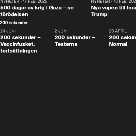
NYHETER
•
17 FEB. 2025
0:45
NYHETER
•
16 FEB. 20
500 dagar av krig i Gaza – se
Nya vapen till Isr
förödelsen
Trump
200 sekunder
24 JUNI
5:00
2 JUNI
4:23
20 APRIL
200 sekunder –
200 sekunder –
200 sekun
Vaccinfusket,
Testerna
Normal
fortsättningen