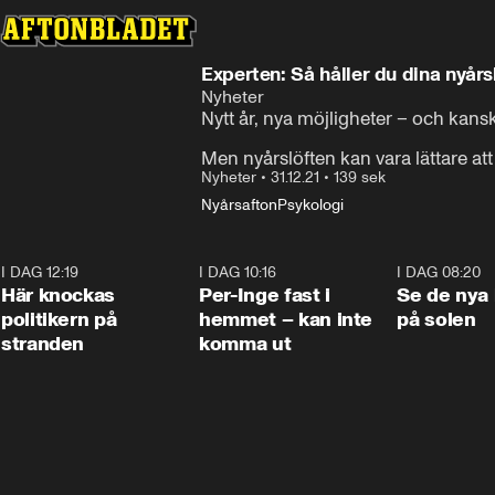
Experten: Så håller du dina nyårs
Nyheter
Nytt år, nya möjligheter – och kan
Men nyårslöften kan vara lättare at
Nyheter
•
31.12.21
•
139 sek
Nyårsafton
Psykologi
I DAG 12:19
0:45
I DAG 10:16
1:26
I DAG 08:20
Här knockas
Per-Inge fast i
Se de nya 
politikern på
hemmet – kan inte
på solen
stranden
komma ut