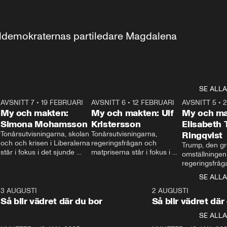
aldemokraternas partiledare Magdalena 
SE ALLA
7
AVSNITT 7
•
19 FEBRUARI
24:30
AVSNITT 6
•
12 FEBRUARI
27:30
AVSNITT 5
•
My och makten:
My och makten: Ulf
My och ma
Simona Mohamsson
Kristersson
Elisabeth
 
Tonårsutvisningarna, skolan 
Tonårsutvisningarna, 
Ringqvist
och och krisen i Liberalerna 
regeringsfrågan och 
Trump, den gr
står i fokus i det sjunde 
matpriserna står i fokus i 
omställningen
avsnittet av ”My och 
det sjätte avsnittet av ”My 
regeringsfråga
makten”. Se när 
och makten”. Se när 
centrum i det 
SE ALLA
Aftonbladets inrikespolitiska 
Aftonbladets inrikespolitiska 
avsnittet av ”
kommentator My 
kommentator My 
6
3 AUGUSTI
1:06
2 AUGUSTI
Makten”. Se nä
Rohwedder ställer 
Rohwedder ställer 
Så blir vädret där du bor
Så blir vädret där
Aftonbladets in
utbildnings- och 
statsminister Ulf Kristersson 
kommentator 
SE ALLA
integrationsminister Simona 
till svars.
Rohwedder stäl
Mohamsson till svars.