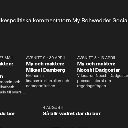
r inrikespolitiska kommentatorn My Rohwedder Soci
27 MAJ
3:51
AVSNITT 9
•
30 APRIL
24:00
AVSNITT 8
•
16 APRIL
25:1
kten:
My och makten:
My och makten:
Mikael Damberg
Nooshi Dadgostar
on
Ekonomin, 
V-ledaren Nooshi Dadgostar
finansministerrollen och 
pressas internt om 
onomin och 
demografikrisen. 
regeringsfrågan.

lisabeth 
Oppositionen ställs till svars 
I Aftonbladets 
ls till svars 
när Socialdemokraternas 
partiledarutfrågning ”My 
stern gästar 
Mikael Damberg gästar My 
och Makten” sätter hon ner 
My och Makten. 
och Makten. 
foten mot kritikerna:

1:06
4 AUGUSTI
1:0
– Vi ställer upp i val. Ska vi 
 du bor
Så blir vädret där du bor
vara med så sitter vi förstås 