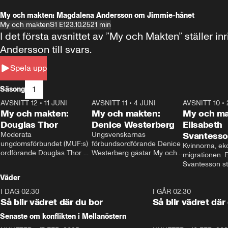
My och makten: Magdalena Andersson om Jimmie-hånet
My och makten
S1 E1
23.10.25
21 min
I det första avsnittet av ”My och Makten” ställe
Andersson till svars.
Spela upp
1
Säsong
AVSNITT 12
•
11 JUNI
26:27
AVSNITT 11
•
4 JUNI
23:40
AVSNITT 10
•
My och makten:
My och makten:
My och ma
Douglas Thor
Denice Westerberg
Elisabeth
Moderata 
Ungsvenskarnas 
Svantess
ungdomsförbundet (MUF:s) 
förbundsordförande Denice 
Kvinnorna, ek
ordförande Douglas Thor 
Westerberg gästar My och 
migrationen. E
gästar My och makten. I 
makten. I avsnittet 
Svantesson stäl
avsnittet diskuteras 
diskuteras migrationsfrågan 
när finansmini
Väder
tonårsutvisningarna och hur 
och hur SD ska locka 
Moderaterna ska locka 
kvinnliga väljare. 
I DAG 02:30
1:06
I GÅR 02:30
väljare till valet i höst. 
Så blir vädret där du bor
Så blir vädret där
Senaste om konflikten i Mellanöstern