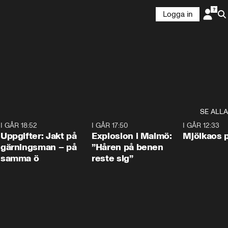
Logga in
SE ALLA
5
I GÅR 18:52
0:33
I GÅR 17:50
1:10
I GÅR 12:33
Uppgifter: Jakt på
Explosion i Malmö:
Mjölkaos p
gärningsman – på
”Håren på benen
samma ö
reste sig”