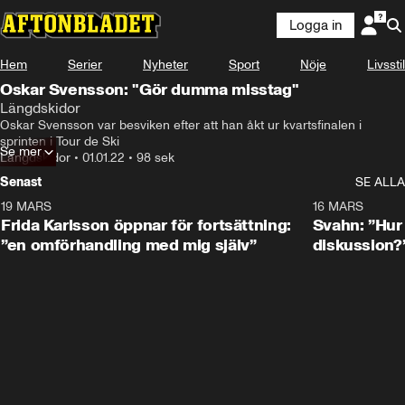
Logga in
Hem
Serier
Nyheter
Sport
Nöje
Livsstil
Oskar Svensson: "Gör dumma misstag"
Längdskidor
Oskar Svensson var besviken efter att han åkt ur kvartsfinalen i 
sprinten i Tour de Ski
Se mer
Längdskidor
•
01.01.22
•
98 sek
Senast
SE ALLA
19 MARS
0:26
16 MARS
Frida Karlsson öppnar för fortsättning:
Svahn: ”Hur 
”en omförhandling med mig själv”
diskussion?