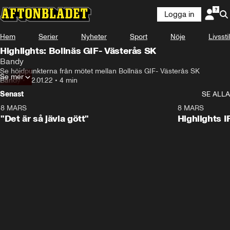
Logga in
Hem
Serier
Nyheter
Sport
Nöje
Livsstil
Highlights: Bollnäs GIF- Västerås SK
Bandy
Se höjdpunkterna från mötet mellan Bollnäs GIF- Västerås SK
Se mer
Bandy
•
02.01.22
•
4 min
Senast
SE ALLA
8 MARS
0:34
8 MARS
"Det är så jävla gött"
Highlights I