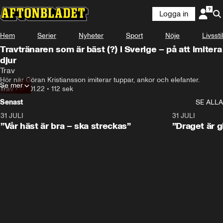
Logga in
Hem
Serier
Nyheter
Sport
Nöje
Livsstil
Travtränaren som är bäst (?) i Sverige – på att imitera
djur
Trav
Hör när Göran Kristiansson imiterar tuppar, ankor och elefanter.
Se mer
Trav
•
03.01.22
•
112 sek
Senast
SE ALLA
31 JULI
4:52
31 JULI
”Vår häst är bra – ska streckas”
”Draget är g