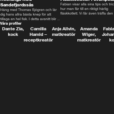
Sandefjordssås
Fabian visar alla sina tips och tric
hur man får till en riktigt härlig 
Häng med Thomas Sjögren och lär 
fläskkotlett. Vi får även träffa den 
dig hans allra bästa knep för att 
före detta schlagerkungen Fredrik
tillaga en hel fisk. I detta avsnitt blir 
som lämnat stan och sadlat om till
Våra profiler
de helstekt rödtunga med 
grisbonde på Gotland.
sandefjordssås och en magisk sallad 
Dante Zia,
Camilla
Anja Allvin,
Amanda
Fabia
på pepparrot och äpple.
kock
Hamid –
matkreatör
Wiger,
Joha
receptkreatör
matkreatör
k