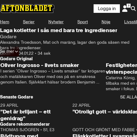
Logga in
Hem
Serier
Nyheter
Sport
Nöje
Livsstil
Laga kotletter i sås med bara tre ingredienser
Godare
Alexandra Troedsson, Mat och maräng, lagar den goda såsen med 
bara tre ingredienser.
Se mer
Godare
•
04.01.22
•
34 sek
Godare Original
Oliver Ingrosso - livets smaker
Festlighete
I serien ”Oliver Ingrosso – Livets smaker” tar krögaren 
vinterspecia
och matälskaren Oliver med oss på en smakresa 
Catarina König, 
genom Italien. Självklart hälsar brodern Benjamin 
tillbaka med en
Ingrosso på i Rom.
smaker i fokus. D
julfavoriter och 
Senaste Godare
SE ALLA
succé.
29 APRIL
0:50
22 APRIL
”Det är briljant – ett
”Otroligt gott – världskla
genidrag”
Godare rekommenderar
THOMAS SJÖGREN
•
S1, E3
13:56
GOTT OCH GRÖNT MED FABBE
Rödtunga med
Fläskkotletter i svampså