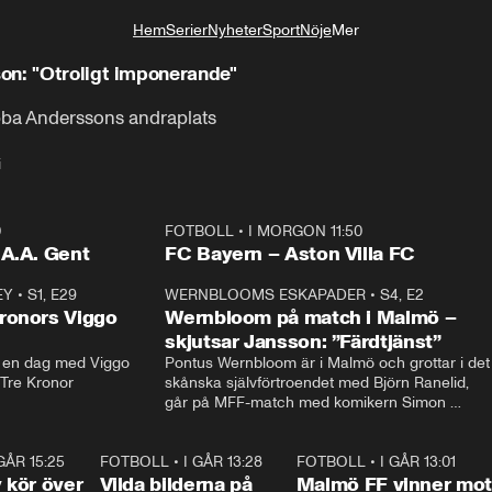
Hem
Serier
Nyheter
Sport
Nöje
Mer
Livsstil
on: "Otroligt imponerande"
Ebba Anderssons andraplats
i
0
FOTBOLL
•
I MORGON 11:50
Plus
.A.A. Gent
FC Bayern – Aston Villa FC
EY
•
S1, E29
17:38
WERNBLOOMS ESKAPADER
•
S4, E2
38:2
ronors Viggo
Wernbloom på match i Malmö –
skjutsar Jansson: ”Färdtjänst”
en dag med Viggo 
Pontus Wernbloom är i Malmö och grottar i det 
 Tre Kronor
skånska självförtroendet med Björn Ranelid, 
går på MFF-match med komikern Simon 
”Chippen” Svensson och hjälper skadade 
stjärnbacken Pontus Jansson hem. 
 GÅR 15:25
1:31
FOTBOLL
•
I GÅR 13:28
0:22
FOTBOLL
•
I GÅR 13:01
1:3
kör över
Vilda bilderna på
Malmö FF vinner mot