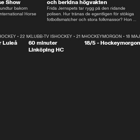
rse Show
och beridna högvakten
rundtur bakom 
Frida Jernspets tar rygg på den ridande 
ternational Horse 
polisen. Hur tränas de egentligen för stökiga 
fotbollsmatcher och stora folkmassor? Hon 
hälsar även på hos beridna högvakten, som 
den här dagen ska byta av högvakten, som 
SHOCKEY
1:00:28
•
22 MAJ
KLUBB-TV ISHOCKEY
vaktar slottet.
1:00:18
•
21 MAJ
HOCKEYMORGON
•
18 MAJ
Plus
r Luleå
60 minuter
18/5 - Hockeymorgo
Linköping HC