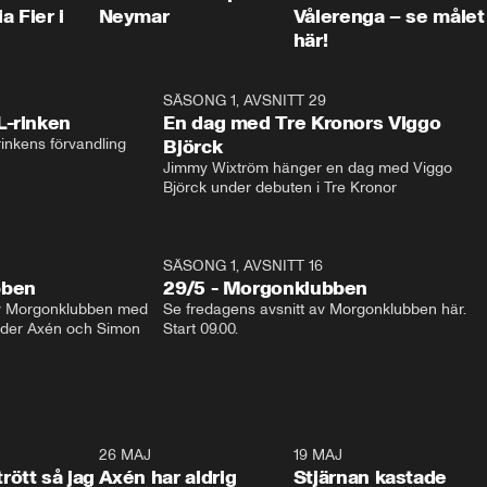
a Fier i
Neymar
Vålerenga – se målet
här!
1:04
SÄSONG 1, AVSNITT 29
17:3
L-rinken
En dag med Tre Kronors Viggo
inkens förvandling
Björck
Jimmy Wixtröm hänger en dag med Viggo 
Björck under debuten i Tre Kronor
SÄSONG 1, AVSNITT 16
bben
29/5 - Morgonklubben
av Morgonklubben med 
Se fredagens avsnitt av Morgonklubben här. 
nder Axén och Simon 
Start 09.00. 
0:30
26 MAJ
0:31
19 MAJ
0:4
trött så jag
Axén har aldrig
Stjärnan kastade