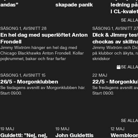
andas”
skapade panik
ledning på 
i CL-kvale
SE ALLA
8
SÄSONG 1, AVSNITT 28
20:38
SÄSONG 1, AVSNITT 2
Plus
En hel dag med superlöftet Anton
Dick & Jimmy test
Frondell
chockas av skill
Jimmy Wixtröm hänger en hel dag med 
Jimmy Wixtröm och Dick
Chicago Blackhawks Anton Frondell. Kollar 
på klubbor och åkyta, r
pojkrummet, bakar och firar farfar
skridskor 
SE ALLA
SÄSONG 1, AVSNITT 15
22 MAJ
26/5 - Morgonklubben
22/5 - Morgonkl
Se tisdagens avsnitt av Morgonklubben här. 
Se fredagens avsnitt a
Start 09.00. 
Start 09.00. 
SE ALLA
3
19 MAJ
0:39
19 MAJ
0:34
12 MAJ
Guidetti: ”Nej, nej,
John Guidettis
Wernbloom