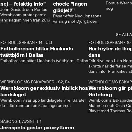
nej – felaktig info”
chock: ”Ingen
Pontus Wernbl
nog
John Guidetti och Pontus 
glädje!?”
Wernbloom pratar gamla 
Rasar efter Neo Jönssons 
landslagsminnen från 2016
varning mot Djurgården
SE ALLA
8
FOTBOLLSRESAN
•
14 JULI
41:35
FOTBOLLSRESAN
•
10
Fotbollsresan hittar Haalands
Här bryter de ih
tvättbjörn i Dallas
dans
Fotbollsresan hittar Haalands tvättbjörn i Dallas
Erik Niva och Linn Nord
skratta när de får se 
dans inför Frankrikes st
VM-kvartsfinalen. 
4
WERNBLOOMS ESKAPADER
•
S2, E4
24:20
WERNBLOOMS ESKAP
Plus
Wernbloom ger exklusiv inblick hos
Wernbloom går på
landslaget
Göteborg
Wernbloom visar upp landslagets inre: Så äter 
Wernblooms Eskapader:
de – får rundtur i omklädningsrummet
Mutumba och Oisin Cant
Blåvitt med Thomas Bo
0
SÄSONG 1, AVSNITT 1
25:12
Jernspets gästar pararyttaren