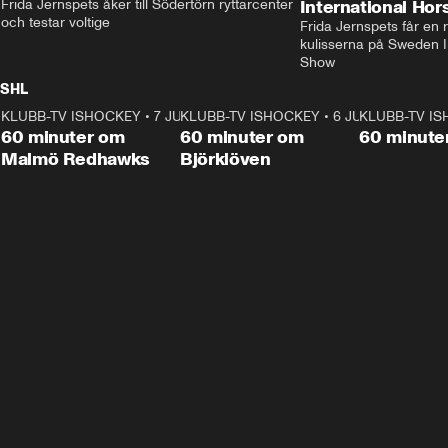
Frida Jernspets åker till Södertörn ryttarcenter 
International Ho
och testar voltige
Frida Jernspets får en 
kulisserna på Sweden In
Show
SHL
KLUBB-TV ISHOCKEY
1:02:53
•
7 JUNI
KLUBB-TV ISHOCKEY
1:00:59
•
6 JUNI
KLUBB-TV I
Plus
Plus
60 minuter om
60 minuter om
60 minute
Malmö Redhawks
Björklöven