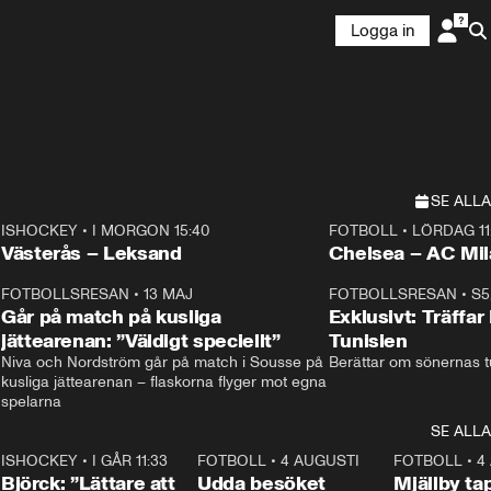
Logga in
SE ALLA
ISHOCKEY
•
I MORGON 15:40
FOTBOLL
•
LÖRDAG 11
Plus
Plus
Västerås – Leksand
Chelsea – AC M
3
FOTBOLLSRESAN
•
13 MAJ
33:19
FOTBOLLSRESAN
•
S5
Går på match på kusliga
Exklusivt: Träffar
jättearenan: ”Väldigt speciellt”
Tunisien
Niva och Nordström går på match i Sousse på 
Berättar om sönernas tu
kusliga jättearenan – flaskorna flyger mot egna 
spelarna 
SE ALLA
1
ISHOCKEY
•
I GÅR 11:33
2:08
FOTBOLL
•
4 AUGUSTI
0:21
FOTBOLL
•
4
Björck: ”Lättare att
Udda besöket
Mjällby t