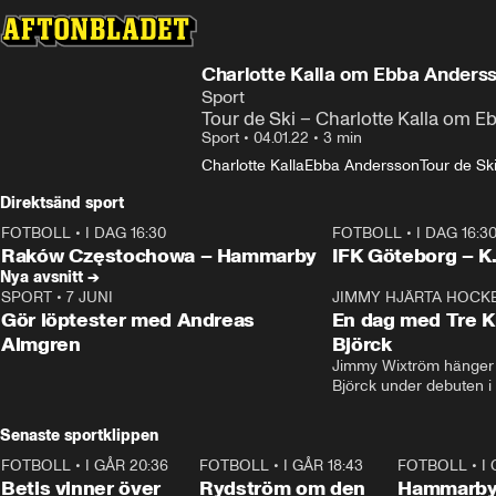
Charlotte Kalla om Ebba Anderss
Sport
Tour de Ski – Charlotte Kalla om 
Sport
•
04.01.22
•
3 min
Charlotte Kalla
Ebba Andersson
Tour de Sk
Direktsänd sport
FOTBOLL
•
I DAG 16:30
FOTBOLL
•
I DAG 16:3
Plus
Plus
Raków Częstochowa – Hammarby
IFK Göteborg – K
Nya avsnitt →
SPORT
•
7 JUNI
16:36
JIMMY HJÄRTA HOCK
Gör löptester med Andreas
En dag med Tre K
Almgren
Björck
Jimmy Wixtröm hänger 
Björck under debuten i
Senaste sportklippen
FOTBOLL
•
I GÅR 20:36
1:30
FOTBOLL
•
I GÅR 18:43
0:46
FOTBOLL
•
I
Betis vinner över
Rydström om den
Hammarby 