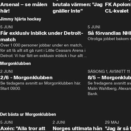
Arsenal – se målen
brutala värmen: ”Jag
FK Apoloni
här!
gnäller inte”
CL-kvalet
Jimmy hjärta hockey
5 JUNI
11:14
5 JUNI
Får exklusiv inblick under Detroit-
Så förvandlas NH
match
Otroliga jobbet bakom r
Över 1 000 personer jobbar under en match, 
för att få allt att gå runt i Little Ceasars Arena i 
Detroit. Vi har fått en exklusiv inblick i hur allt 
fungerar inför och under match i världens 
Morgonklubben
bästa hockeyliga
2 JUNI
SÄSONG 1, AVSNITT 11
2/6 - Morgonklubben
8/5 – Morgonklu
Se tisdagens avsnitt av Morgonklubben här. 
Se fredagens avsnitt 
Start 09.00. 
Malin Wahlberg, Alexa
Bank. 
Det bästa ur Morgonklubben
5 JUNI
0:44
2 JUNI
0:26
29 MAJ
Axén: ”Alla tror att
Norges ultimata hån
”Jag är så 