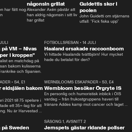
någonsin grillat
Guidettis skor i
 har fått nog 
Alexander Axén påstår att 
poolen
ln
han aldrig någonsin i sitt liv 
John Guidetti om stjärnans 
har grillat
utfall: ”Fick fiska upp”
 JULI
36:52
FOTBOLLSRESAN
•
14 JULI
0:3
 på VM – Nivas
Haaland orsakade raccoonboom
yper i kroppen”
Vi hittade Haalands tvättbjörn! Hur mycket 
hade du betalat för den?
list en matchdag på 
esan bakom kulisserna 
på semifinalen mellan Frankrike och Spanien. 
ADER
•
S4, E1
32:14
WERNBLOOMS ESKAPADER
•
S3, E4
33:1
Plus
 eldsjälen bakom
Wernbloom besöker Örgryte IS
En personlig och humoristisk inblick i ÖIS 
vardag – från frukostgruppens haveri till 
i 2021 till 75 spelare i 
tränare Addes kamp mot cancer och laget 
de ett 35+-lag för att 
som siktar mot Allsvenskan.
ing. Nu är Harvestad 
ch Wernbloom kliver 
14:14
SÄSONG 1, AVSNITT 2
24:5
a på Sweden
Jernspets gästar ridande poliser