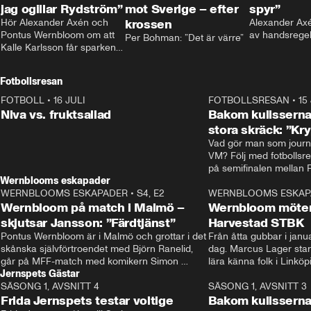
jag ogillar Rydström”
mot Sverige – efter
spyr”
Hör Alexander Axén och 
krossen
Alexander Axén
Pontus Wernbloom om att 
av handsrege
Per Bohman: ”Det är värre”
Kalle Karlsson får sparken 
från Bajen och att Henrik 
Rydström tar över
Fotbollsresan
FOTBOLL
•
16 JULI
0:44
FOTBOLLSRESAN
•
15
Niva vs. fruktsallad
Bakom kulisserna
stora skräck: ”Kr
Vad gör man som journa
VM? Följ med fotbollsr
Wernblooms eskapader
WERNBLOOMS ESKAPADER
•
S4, E2
38:23
WERNBLOOMS ESKAP
Wernbloom på match i Malmö –
Wernbloom möter
skjutsar Jansson: ”Färdtjänst”
Harvestad STBK
Pontus Wernbloom är i Malmö och grottar i det 
Från åtta gubbar i januar
skånska självförtroendet med Björn Ranelid, 
dag. Marcus Lager starta
går på MFF-match med komikern Simon 
lära känna folk i Linköp
Jernspets Gästar
”Chippen” Svensson och hjälper skadade 
STBK en institution – o
SÄSONG 1, AVSNITT 4
stjärnbacken Pontus Jansson hem. 
13:37
rakt in i värmen.
SÄSONG 1, AVSNITT 3
Frida Jernspets testar voltige
Bakom kulissern