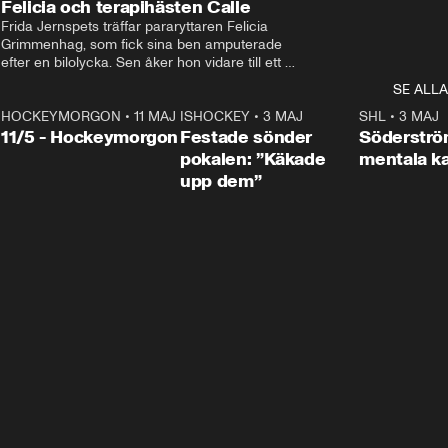
Felicia och terapihästen Calle
Frida Jernspets träffar pararyttaren Felicia 
Grimmenhag, som fick sina ben amputerade 
efter en bilolycka. Sen åker hon vidare till ett 
vård- och omsorgsboende med den 76 
SE ALLA
centimeter höga terapihästen Calle.
HOCKEYMORGON
•
11 MAJ
ISHOCKEY
•
3 MAJ
0:22
SHL
•
3 MAJ
n
11/5 - Hockeymorgon
Festade sönder
Söderströ
pokalen: ”Käkade
mentala 
upp dem”