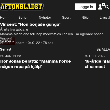
Logga in
Hem
Serier
Nyheter
Sport
Nöje
Livsstil
Vincent: "Hon började gunga"
Årets livräddare
Mamma Madelene föll ihop medvetslös i hallen. Då agerade sonen 
Vincent.
Se mer
Årets livräddare
•
04.01.22
•
78 sek
Senast
SE ALLA
25 JAN. 2023
1:59
15 DEC. 2022
Hör Jonas berätta: "Mamma hörde
16-årige hjä
någon ropa på hjälp"
allra mest