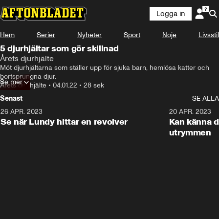
Logga in
Hem
Serier
Nyheter
Sport
Nöje
Livsstil
5 djurhjältar som gör skillnad
Årets djurhjälte
Möt djurhjältarna som ställer upp för sjuka barn, hemlösa katter och 
bortsprungna djur.
Se mer
Årets djurhjälte
•
04.01.22
•
28 sek
Senast
SE ALLA
26 APR. 2023
3:02
20 APR. 2023
Se när Lundy hittar en revolver
Kan känna d
utrymmen