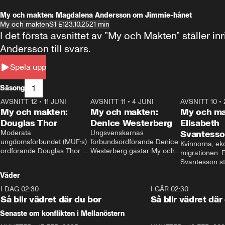
My och makten: Magdalena Andersson om Jimmie-hånet
My och makten
S1 E1
23.10.25
21 min
I det första avsnittet av ”My och Makten” ställe
Andersson till svars.
Spela upp
1
Säsong
AVSNITT 12
•
11 JUNI
26:27
AVSNITT 11
•
4 JUNI
23:40
AVSNITT 10
•
My och makten:
My och makten:
My och ma
Douglas Thor
Denice Westerberg
Elisabeth
Moderata 
Ungsvenskarnas 
Svantess
ungdomsförbundet (MUF:s) 
förbundsordförande Denice 
Kvinnorna, ek
ordförande Douglas Thor 
Westerberg gästar My och 
migrationen. E
gästar My och makten. I 
makten. I avsnittet 
Svantesson stäl
avsnittet diskuteras 
diskuteras migrationsfrågan 
när finansmini
Väder
tonårsutvisningarna och hur 
och hur SD ska locka 
Moderaterna ska locka 
kvinnliga väljare. 
I DAG 02:30
1:06
I GÅR 02:30
väljare till valet i höst. 
Så blir vädret där du bor
Så blir vädret där
Senaste om konflikten i Mellanöstern