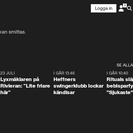
Logga in
n smittas.  

SE ALLA
7
23 JULI
2:02
I GÅR 13:46
0:55
I GÅR 10:40
Lyxmäklaren på
Heffners
Rituals sl
Rivieran: "Lite friare
swingerklubb lockar
bebisparf
här"
kändisar
”Sjukaste”