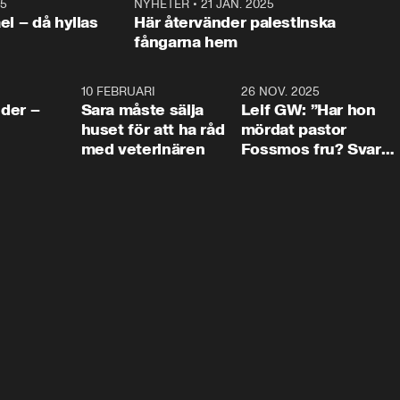
25
1:22
NYHETER
•
21 JAN. 2025
0:5
ael – då hyllas
Här återvänder palestinska
fångarna hem
4:24
10 FEBRUARI
4:13
26 NOV. 2025
8:1
der –
Sara måste sälja
Leif GW: ”Har hon
huset för att ha råd
mördat pastor
med veterinären
Fossmos fru? Svar
nej.”