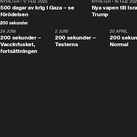
NYHETER
•
17 FEB. 2025
0:45
NYHETER
•
16 FEB. 20
500 dagar av krig i Gaza – se
Nya vapen till Isr
förödelsen
Trump
200 sekunder
24 JUNI
5:00
2 JUNI
4:23
20 APRIL
200 sekunder –
200 sekunder –
200 sekun
Vaccinfusket,
Testerna
Normal
fortsättningen