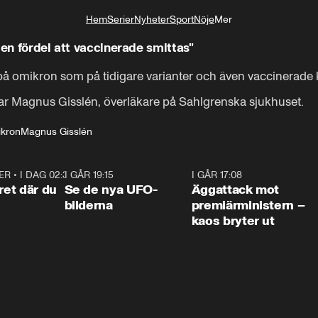
Hem
Serier
Nyheter
Sport
Nöje
Mer
Livsstil
 en fördel att vaccinerade smittas"
 på omikron som på tidigare varianter och även vaccinerade ka
ar Magnus Gisslén, överläkare på Sahlgrenska sjukhuset.
kron
Magnus Gisslén
ER
•
I DAG 02:30
1:06
I GÅR 19:15
0:36
I GÅR 17:08
0:3
ret där du
Se de nya UFO-
Äggattack mot
bilderna
premiärministern –
kaos bryter ut