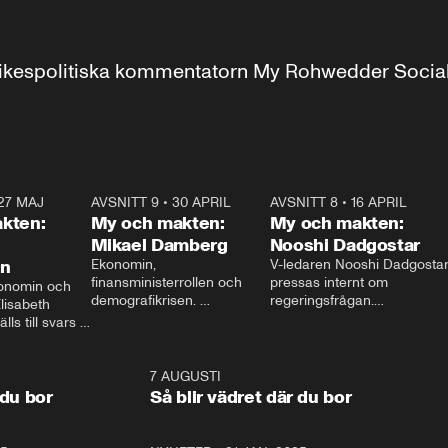
r inrikespolitiska kommentatorn My Rohwedder Soci
27 MAJ
3:51
AVSNITT 9
•
30 APRIL
24:00
AVSNITT 8
•
16 APRIL
25:1
kten:
My och makten:
My och makten:
Mikael Damberg
Nooshi Dadgostar
on
Ekonomin, 
V-ledaren Nooshi Dadgostar
finansministerrollen och 
pressas internt om 
onomin och 
demografikrisen. 
regeringsfrågan.

lisabeth 
Oppositionen ställs till svars 
I Aftonbladets 
ls till svars 
när Socialdemokraternas 
partiledarutfrågning ”My 
stern gästar 
Mikael Damberg gästar My 
och Makten” sätter hon ner 
My och Makten. 
och Makten. 
foten mot kritikerna:

1:06
7 AUGUSTI
1:0
– Vi ställer upp i val. Ska vi 
 du bor
Så blir vädret där du bor
vara med så sitter vi förstås 