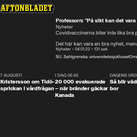
Professorn: "På sikt kan det vara
Nyheter
Covidvaccinerna biter inte lika bra
Det här kan vara en bra nyhet, men
Nyheter
•
04.01.22
•
131 sek
SU, Sahlgrenska universitetssjukhuset
Omi
7 AUGUSTI
0:42
I DAG 05:56
0:38
DAGENS VÄD
Kristersson om Tidö-
20 000 evakuerade
Så blir väd
sprickan i vårdfrågan
– när bränder gäckar
bor
Kanada