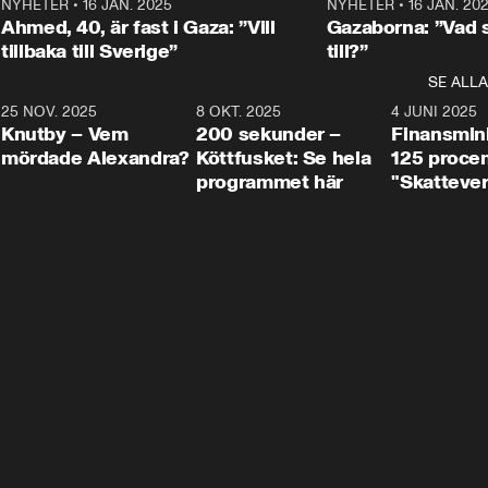
Centerpartiets
2
NYHETER
•
16 JAN. 2025
1:01
NYHETER
•
16 JAN. 20
Thand Ring till
Ahmed, 40, är fast i Gaza: ”Vill
Gazaborna: ”Vad s
tillbaka till Sverige”
till?”
SE ALLA
3
25 NOV. 2025
31:05
8 OKT. 2025
4:29
4 JUNI 2025
Knutby – Vem
200 sekunder –
Finansmin
mördade Alexandra?
Köttfusket: Se hela
125 procent
programmet här
"Skattever
viktig uppg