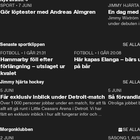
SPORT
•
7 JUNI
16:36
JIMMY HJÄRTA
Gör löptester med Andreas Almgren
En dag med 
Jimmy Wixtröm 
under debuten i
Senaste sportklippen
SE ALLA
FOTBOLL
•
I GÅR 21:31
1:28
FOTBOLL
•
I GÅR 20:08
Hammarby föll efter
Här kapas Elanga – bärs 
förlängning – utslaget ur
på bår
kvalet
Jimmy hjärta hockey
SE ALLA
5 JUNI
11:14
5 JUNI
Får exklusiv inblick under Detroit-match
Så förvandl
Över 1 000 personer jobbar under en match, för att få 
Otroliga jobbet
allt att gå runt i Little Ceasars Arena i Detroit. Vi har 
fått en exklusiv inblick i hur allt fungerar inför och 
under match i världens bästa hockeyliga
Morgonklubben
SE ALLA
2 JUNI
SÄSONG 1, AVSN