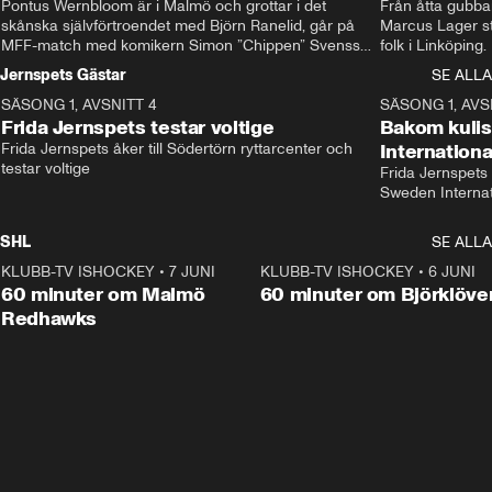
Pontus Wernbloom är i Malmö och grottar i det 
Från åtta gubbar 
skånska självförtroendet med Björn Ranelid, går på 
Marcus Lager sta
MFF-match med komikern Simon ”Chippen” Svensson 
folk i Linköping
och hjälper skadade stjärnbacken Pontus Jansson 
och Wernbloom kl
Jernspets Gästar
SE ALLA
hem. 
SÄSONG 1, AVSNITT 4
13:37
SÄSONG 1, AVS
Frida Jernspets testar voltige
Bakom kuli
Frida Jernspets åker till Södertörn ryttarcenter och 
Internation
testar voltige
Frida Jernspets 
Sweden Interna
SHL
SE ALLA
KLUBB-TV ISHOCKEY
•
7 JUNI
1:02:53
KLUBB-TV ISHOCKEY
•
6 JUNI
1:0
Plus
60 minuter om Malmö
60 minuter om Björklöve
Redhawks