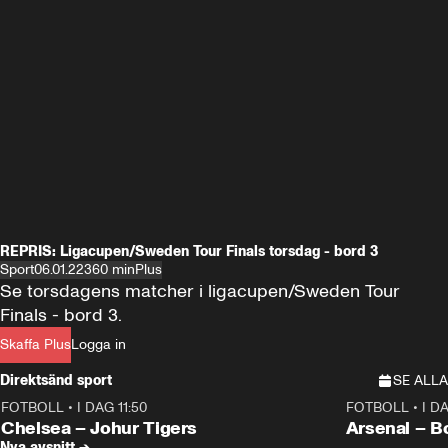
REPRIS: Ligacupen/Sweden Tour Finals torsdag - bord 3
Sport
06.01.22
360 min
Plus
Se torsdagens matcher i ligacupen/Sweden Tour 
Finals - bord 3.
Skaffa Plus
Logga in
Direktsänd sport
SE ALLA
FOTBOLL
•
I DAG 11:50
FOTBOLL
•
I D
Plus
Plus
Chelsea – Johur Tigers
Arsenal – B
Nya avsnitt →