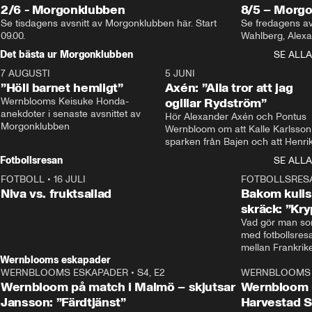
2/6 - Morgonklubben
8/5 – Morg
Se tisdagens avsnitt av Morgonklubben här. Start 
Se fredagens av
09.00. 
Det bästa ur Morgonklubben
SE ALLA
7 AUGUSTI
1:14
5 JUNI
”Höll barnet hemligt”
Axén: ”Alla tror att jag
Wernblooms Keisuke Honda-
ogillar Rydström”
anekdoter i senaste avsnittet av 
Hör Alexander Axén och Pontus 
Morgonklubben
Wernbloom om att Kalle Karlsson 
sparken från Bajen och att Henrik
Rydström tar över
Fotbollsresan
SE ALLA
FOTBOLL
•
16 JULI
0:44
FOTBOLLSRES
Niva vs. fruktsallad
Bakom kulis
skräck: ”Kry
Vad gör man som
med fotbollsres
Wernblooms eskapader
WERNBLOOMS ESKAPADER
•
S4, E2
38:23
WERNBLOOMS 
Wernbloom på match i Malmö – skjutsar
Wernbloom 
Jansson: ”Färdtjänst”
Harvestad 