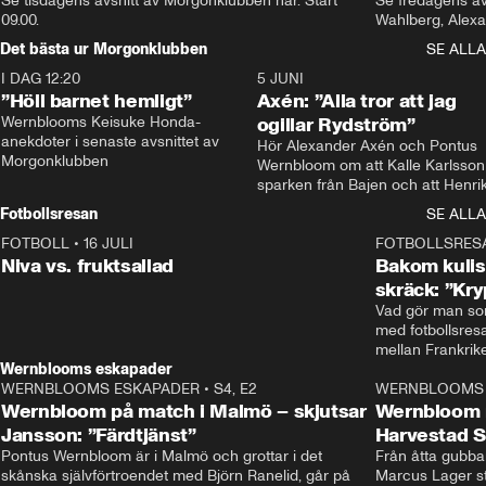
Se tisdagens avsnitt av Morgonklubben här. Start 
Se fredagens av
09.00. 
Det bästa ur Morgonklubben
SE ALLA
I DAG 12:20
1:14
5 JUNI
”Höll barnet hemligt”
Axén: ”Alla tror att jag
Wernblooms Keisuke Honda-
ogillar Rydström”
anekdoter i senaste avsnittet av 
Hör Alexander Axén och Pontus 
Morgonklubben
Wernbloom om att Kalle Karlsson 
sparken från Bajen och att Henrik
Rydström tar över
Fotbollsresan
SE ALLA
FOTBOLL
•
16 JULI
0:44
FOTBOLLSRES
Niva vs. fruktsallad
Bakom kulis
skräck: ”Kry
Vad gör man som
med fotbollsres
Wernblooms eskapader
WERNBLOOMS ESKAPADER
•
S4, E2
38:23
WERNBLOOMS 
Wernbloom på match i Malmö – skjutsar
Wernbloom 
Jansson: ”Färdtjänst”
Harvestad 
Pontus Wernbloom är i Malmö och grottar i det 
Från åtta gubbar 
skånska självförtroendet med Björn Ranelid, går på 
Marcus Lager sta