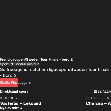
Fre: Ligacupen/Sweden Tour Finals - bord 2
Sport
07.01.22
360 min
Plus
Se fredagens matcher i ligacupen/Sweden Tour Finals 
- bord 2.
Skaffa Plus
Logga in
Direktsänd sport
SE ALLA
ISHOCKEY
FOTBOLL
•
I M
LIVE
Plus
Plus
Västerås – Leksand
Chels
Nya avsnitt →