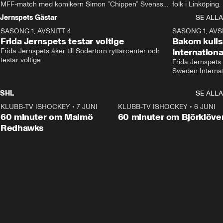
MFF-match med komikern Simon ”Chippen” Svensson 
folk i Linköping
och hjälper skadade stjärnbacken Pontus Jansson 
och Wernbloom kl
Jernspets Gästar
SE ALLA
hem. 
SÄSONG 1, AVSNITT 4
13:37
SÄSONG 1, AVS
Frida Jernspets testar voltige
Bakom kuli
Frida Jernspets åker till Södertörn ryttarcenter och 
Internation
testar voltige
Frida Jernspets 
Sweden Interna
SHL
SE ALLA
KLUBB-TV ISHOCKEY
•
7 JUNI
1:02:53
KLUBB-TV ISHOCKEY
•
6 JUNI
1:0
Plus
60 minuter om Malmö
60 minuter om Björklöve
Redhawks