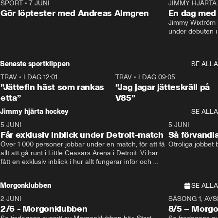
SPORT
•
7 JUNI
16:36
JIMMY HJÄRTA
Gör löptester med Andreas Almgren
En dag med 
Jimmy Wixtröm 
under debuten i
Senaste sportklippen
SE ALLA
TRAV
•
I DAG 12:01
5:16
TRAV
•
I DAG 09:05
”Jättefin häst som rankas
”Jag jagar jätteskräll på
etta”
V85”
Jimmy hjärta hockey
SE ALLA
5 JUNI
11:14
5 JUNI
Får exklusiv inblick under Detroit-match
Så förvandl
Över 1 000 personer jobbar under en match, för att få 
Otroliga jobbet
allt att gå runt i Little Ceasars Arena i Detroit. Vi har 
fått en exklusiv inblick i hur allt fungerar inför och 
under match i världens bästa hockeyliga
Morgonklubben
SE ALLA
2 JUNI
SÄSONG 1, AVSN
2/6 - Morgonklubben
8/5 – Morg