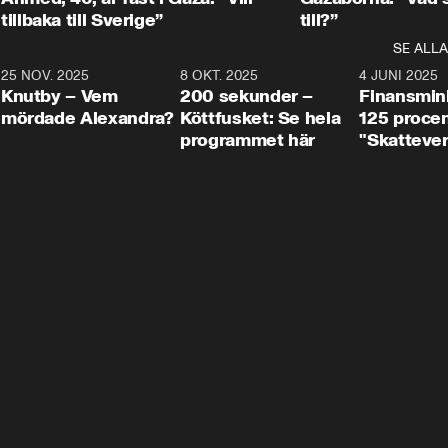
tillbaka till Sverige”
till?”
SE ALLA
3
25 NOV. 2025
31:05
8 OKT. 2025
4:29
4 JUNI 2025
Knutby – Vem
200 sekunder –
Finansmin
mördade Alexandra?
Köttfusket: Se hela
125 procent
programmet här
"Skattever
viktig uppg