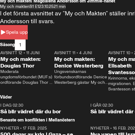
My och makten: Magdalena Andersson om Jimmie-hånet
My och makten
S1 E1
23.10.25
21 min
I det första avsnittet av ”My och Makten” ställe
Andersson till svars.
Spela upp
1
Säsong
AVSNITT 12
•
11 JUNI
26:27
AVSNITT 11
•
4 JUNI
23:40
AVSNITT 10
•
My och makten:
My och makten:
My och ma
Douglas Thor
Denice Westerberg
Elisabeth
Moderata 
Ungsvenskarnas 
Svantess
ungdomsförbundet (MUF:s) 
förbundsordförande Denice 
Kvinnorna, ek
ordförande Douglas Thor 
Westerberg gästar My och 
migrationen. E
gästar My och makten. I 
makten. I avsnittet 
Svantesson stäl
avsnittet diskuteras 
diskuteras migrationsfrågan 
när finansmini
Väder
tonårsutvisningarna och hur 
och hur SD ska locka 
Moderaterna ska locka 
kvinnliga väljare. 
I DAG 02:30
1:06
I GÅR 02:30
väljare till valet i höst. 
Så blir vädret där du bor
Så blir vädret där
Senaste om konflikten i Mellanöstern
NYHETER
•
17 FEB. 2025
0:45
NYHETER
•
16 FEB. 20
500 dagar av krig i Gaza – se
Nya vapen till Isr