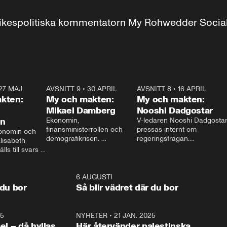
r inrikespolitiska kommentatorn My Rohwedder Soci
27 MAJ
3:51
AVSNITT 9
•
30 APRIL
24:00
AVSNITT 8
•
16 APRIL
25:1
kten:
My och makten:
My och makten:
Mikael Damberg
Nooshi Dadgostar
on
Ekonomin, 
V-ledaren Nooshi Dadgostar
finansministerrollen och 
pressas internt om 
onomin och 
demografikrisen. 
regeringsfrågan.

lisabeth 
Oppositionen ställs till svars 
I Aftonbladets 
ls till svars 
när Socialdemokraternas 
partiledarutfrågning ”My 
stern gästar 
Mikael Damberg gästar My 
och Makten” sätter hon ner 
My och Makten. 
och Makten. 
foten mot kritikerna:

1:06
6 AUGUSTI
1:0
– Vi ställer upp i val. Ska vi 
 du bor
Så blir vädret där du bor
vara med så sitter vi förstås 
25
1:22
NYHETER
•
21 JAN. 2025
0:5
ael – då hyllas
Här återvänder palestinska