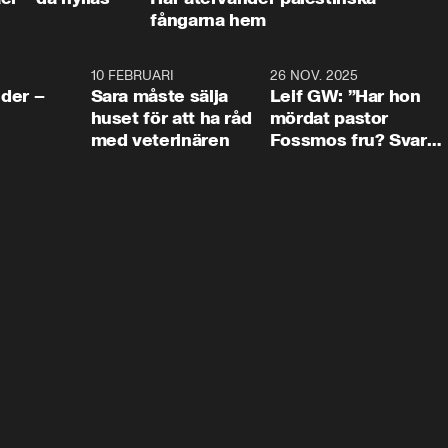
fångarna hem
4:24
10 FEBRUARI
4:13
26 NOV. 2025
8:1
der –
Sara måste sälja
Leif GW: ”Har hon
huset för att ha råd
mördat pastor
med veterinären
Fossmos fru? Svar
nej.”