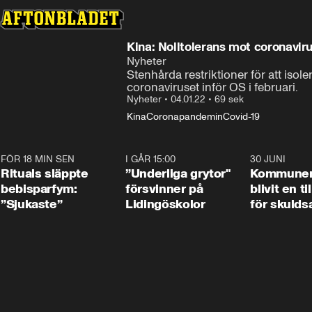
Kina: Nolltolerans mot coronavir
Nyheter
Stenhårda restriktioner för att isole
coronaviruset inför OS i februari.
Nyheter
•
04.01.22
•
69 sek
Kina
Coronapandemin
Covid-19
FÖR 18 MIN SEN
1:01
I GÅR 15:00
1:07
30 JUNI
Rituals släppte
”Underliga grytor"
Kommune
bebisparfym:
försvinner på
blivit en ti
”Sjukaste”
Lidingöskolor
för skulds