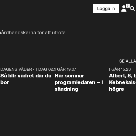
Logga in
 hårdhandskarna för att utrota 
SE ALLA
6
DAGENS VÄDER
•
I DAG 02:30
1:06
I GÅR 19:07
0:45
I GÅR 15:23
Så blir vädret där du
Här somnar
Albert, 8,
bor
programledaren – i
Kebnekaise
sändning
högre