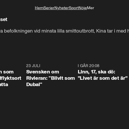
Hem
Serier
Nyheter
Sport
Nöje
Mer
Livsstil
uset
ra befolkningen vid minsta lilla smittoutbrott, Kina tar i med
1:24
23 JULI
1:42
I GÅR 20:08
4:3
n som
Svensken om
Linn, 17, ska dö:
llflyktsort
Rivieran: "Blivit som
”Livet är som det är”
atta
Dubai"