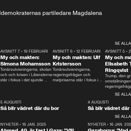
aldemokraternas partiledare Magdalena 
SE ALLA
7
AVSNITT 7
•
19 FEBRUARI
24:30
AVSNITT 6
•
12 FEBRUARI
27:30
AVSNITT 5
•
My och makten:
My och makten: Ulf
My och ma
Simona Mohamsson
Kristersson
Elisabeth
 
Tonårsutvisningarna, skolan 
Tonårsutvisningarna, 
Ringqvist
och och krisen i Liberalerna 
regeringsfrågan och 
Trump, den gr
står i fokus i det sjunde 
matpriserna står i fokus i 
omställningen
avsnittet av ”My och 
det sjätte avsnittet av ”My 
regeringsfråga
makten”. Se när 
och makten”. Se när 
centrum i det 
SE ALLA
Aftonbladets inrikespolitiska 
Aftonbladets inrikespolitiska 
avsnittet av ”
kommentator My 
kommentator My 
6
5 AUGUSTI
1:06
4 AUGUSTI
Makten”. Se nä
Rohwedder ställer 
Rohwedder ställer 
Så blir vädret där du bor
Så blir vädret där
Aftonbladets in
utbildnings- och 
statsminister Ulf Kristersson 
kommentator 
SE ALLA
integrationsminister Simona 
till svars.
Rohwedder stäl
Mohamsson till svars.
Centerpartiets
2
NYHETER
•
16 JAN. 2025
1:01
NYHETER
•
16 JAN. 20
Thand Ring till
Ahmed, 40, är fast i Gaza: ”Vill
Gazaborna: ”Vad s