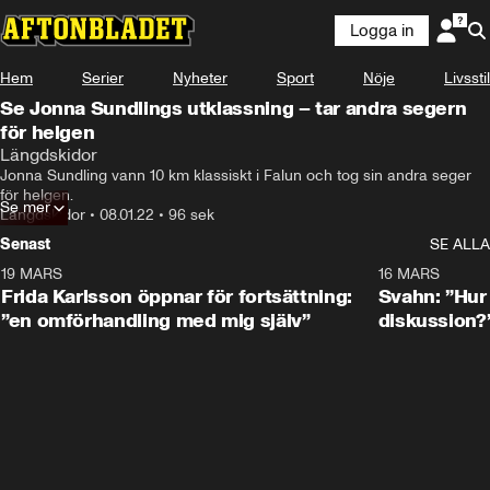
Logga in
Hem
Serier
Nyheter
Sport
Nöje
Livsstil
Se Jonna Sundlings utklassning – tar andra segern
för helgen
Längdskidor
Jonna Sundling vann 10 km klassiskt i Falun och tog sin andra seger 
för helgen.
Se mer
Längdskidor
•
08.01.22
•
96 sek
Senast
SE ALLA
19 MARS
0:26
16 MARS
Frida Karlsson öppnar för fortsättning:
Svahn: ”Hur 
”en omförhandling med mig själv”
diskussion?