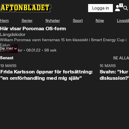
Logga in
Hem
Serier
Nyheter
Sport
Nöje
Livsstil
Här visar Poromaa OS-form
Längdskidor
William Poromaa vann herrarnas 15 km klassiskt i Smart Energy Cup i 
Falun.
Se mer
Längdskidor
•
08.01.22
•
98 sek
Senast
SE ALLA
19 MARS
0:26
16 MARS
Frida Karlsson öppnar för fortsättning:
Svahn: ”Hur 
”en omförhandling med mig själv”
diskussion?