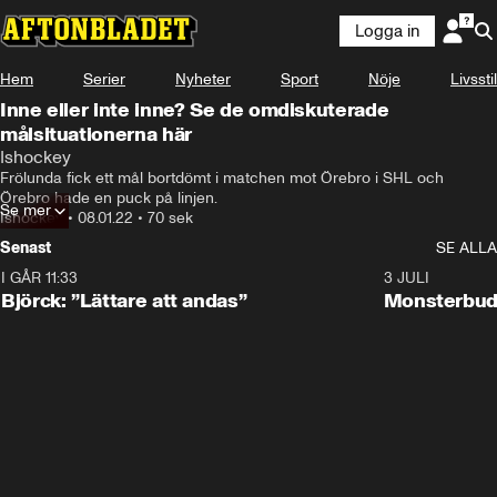
Logga in
Hem
Serier
Nyheter
Sport
Nöje
Livsstil
Inne eller inte inne? Se de omdiskuterade
målsituationerna här
Ishockey
Frölunda fick ett mål bortdömt i matchen mot Örebro i SHL och 
Örebro hade en puck på linjen.
Se mer
Ishockey
•
08.01.22
•
70 sek
Senast
SE ALLA
I GÅR 11:33
2:08
3 JULI
Björck: ”Lättare att andas”
Monsterbud 