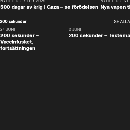
NYHETER
•
17 FEB. 2025
0:45
NYHETER
•
16 F
500 dagar av krig i Gaza – se förödelsen
Nya vapen ti
200 sekunder
SE ALLA
24 JUNI
5:00
2 JUNI
200 sekunder –
200 sekunder – Testern
Vaccinfusket,
fortsättningen