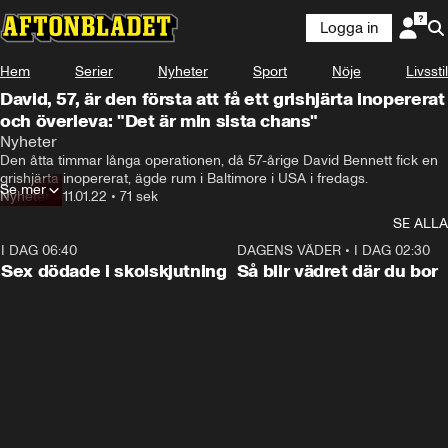
Logga in
Hem
Serier
Nyheter
Sport
Nöje
Livsstil
David, 57, är den första att få ett grishjärta inopererat
och överleva: "Det är min sista chans"
Nyheter
Den åtta timmar långa operationen, då 57-årige David Bennett fick en 
grishjärta inopererat, ägde rum i Baltimore i USA i fredags.
Se mer
Nyheter
•
11.01.22
•
71 sek
SE ALLA
I DAG 06:40
0:35
DAGENS VÄDER
•
I DAG 02:30
Sex dödade i skolskjutning
Så blir vädret där du bor