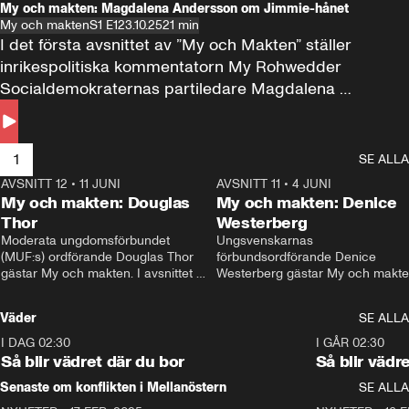
My och makten: Magdalena Andersson om Jimmie-hånet
My och makten
S1 E1
23.10.25
21 min
I det första avsnittet av ”My och Makten” ställer 
inrikespolitiska kommentatorn My Rohwedder 
Socialdemokraternas partiledare Magdalena 
Andersson till svars.
1
SE ALLA
AVSNITT 12
•
11 JUNI
26:27
AVSNITT 11
•
4 JUNI
2
My och makten: Douglas
My och makten: Denice
Thor
Westerberg
Moderata ungdomsförbundet 
Ungsvenskarnas 
(MUF:s) ordförande Douglas Thor 
förbundsordförande Denice 
gästar My och makten. I avsnittet 
Westerberg gästar My och makten.
diskuteras tonårsutvisningarna och 
avsnittet diskuteras migrationsfrå
hur Moderaterna ska locka väljare till 
och hur SD ska locka kvinnliga 
Väder
SE ALLA
valet i höst. 
väljare. 
I DAG 02:30
1:06
I GÅR 02:30
Så blir vädret där du bor
Så blir vädr
Senaste om konflikten i Mellanöstern
SE ALLA