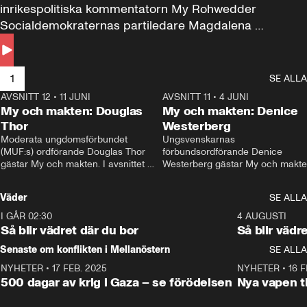
inrikespolitiska kommentatorn My Rohwedder 
Socialdemokraternas partiledare Magdalena 
Andersson till svars.
1
SE ALLA
AVSNITT 12
•
11 JUNI
26:27
AVSNITT 11
•
4 JUNI
2
My och makten: Douglas
My och makten: Denice
Thor
Westerberg
Moderata ungdomsförbundet 
Ungsvenskarnas 
(MUF:s) ordförande Douglas Thor 
förbundsordförande Denice 
gästar My och makten. I avsnittet 
Westerberg gästar My och makten.
diskuteras tonårsutvisningarna och 
avsnittet diskuteras migrationsfrå
hur Moderaterna ska locka väljare till 
och hur SD ska locka kvinnliga 
Väder
SE ALLA
valet i höst. 
väljare. 
I GÅR 02:30
1:06
4 AUGUSTI
Så blir vädret där du bor
Så blir vädr
Senaste om konflikten i Mellanöstern
SE ALLA
NYHETER
•
17 FEB. 2025
0:45
NYHETER
•
16 F
500 dagar av krig i Gaza – se förödelsen
Nya vapen ti