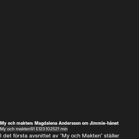
My och makten: Magdalena Andersson om Jimmie-hånet
My och makten
S1 E1
23.10.25
21 min
I det första avsnittet av ”My och Makten” ställer 