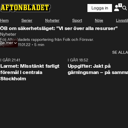
Logga in
Hem
Serier
Nyheter
Sport
Nöje
Livsstil
ÖB om säkerhetsläget: ”Vi ser över alla resurser”
Nyheter
Följ Aftonbladets rapportering från Folk och Försvar.
Se mer
Nyheter
•
11.01.22
•
5 min
SE ALLA
I GÅR 21:41
0:35
I GÅR 18:52
Larmet: Misstänkt farligt
Uppgifter: Jakt på
föremål i centrala
gärningsman – på samma
Stockholm