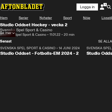
Logga in
Annons
Läs mer här!
Hem
Serier
Nyheter
Sport
Nöje
Livsstil
Annons från Svenska Spel Sport & Casino
Studio Oddset Hockey - vecka 2
Svenska Spel Sport & Casino
Se mer
Svenska Spel Sport & Casino
•
11.01.22
•
20 min
Senast
SE ALLA
SVENSKA SPEL SPORT & CASINO
•
14 JUNI 2024
23:09
SVENSKA SPEL
ANNONS
Studio Oddset - Fotbolls-EM 2024 - 2
Studio Odds