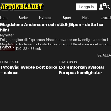
Logga in
Hem
Serier
Nyheter
Sport
Nöje
Livsstil
Magdalena Andersson och städhjälpen - detta har
hänt
Nyheter
Enligt uppgifter till Expressen frihetsberövades en kvinnlig städerska i 
Magdalena Anderssons bostad strax före jul. Efteråt visade det sig att 
Se mer
hon saknade uppehållstillstånd och var efterlyst.
Nyheter
•
12.01.22
•
85 sek
SE ALLA
I DAG 09:50
0:53
I DAG 08:18
Tyfonvåg svepte bort pojke
Extremtorkan avslöjar
– saknas
Europas hemligheter