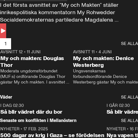
I det första avsnittet av ”My och Makten” ställer 
inrikespolitiska kommentatorn My Rohwedder 
Socialdemokraternas partiledare Magdalena 
Andersson till svars.
1
SE ALLA
AVSNITT 12
•
11 JUNI
26:27
AVSNITT 11
•
4 JUNI
2
My och makten: Douglas
My och makten: Denice
Thor
Westerberg
Moderata ungdomsförbundet 
Ungsvenskarnas 
(MUF:s) ordförande Douglas Thor 
förbundsordförande Denice 
gästar My och makten. I avsnittet 
Westerberg gästar My och makten.
diskuteras tonårsutvisningarna och 
avsnittet diskuteras migrationsfrå
hur Moderaterna ska locka väljare till 
och hur SD ska locka kvinnliga 
Väder
SE ALLA
valet i höst. 
väljare. 
I DAG 02:30
1:06
I GÅR 02:30
Så blir vädret där du bor
Så blir vädr
Senaste om konflikten i Mellanöstern
SE ALLA
NYHETER
•
17 FEB. 2025
0:45
NYHETER
•
16 F
500 dagar av krig i Gaza – se förödelsen
Nya vapen ti