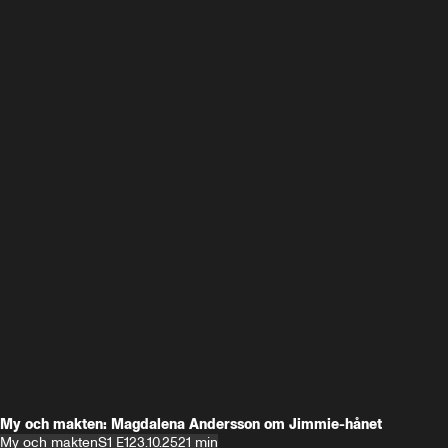
My och makten: Magdalena Andersson om Jimmie-hånet
My och makten
S1 E1
23.10.25
21 min