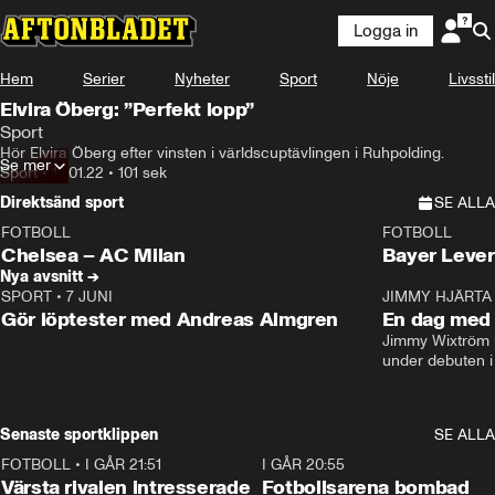
Logga in
Hem
Serier
Nyheter
Sport
Nöje
Livsstil
Elvira Öberg: ”Perfekt lopp”
Sport
Hör Elvira Öberg efter vinsten i världscuptävlingen i Ruhpolding.
Se mer
Sport
•
12.01.22
•
101 sek
Direktsänd sport
SE ALLA
FOTBOLL
FOTBOLL
LIVE
Plus
Plus
Chelsea – AC Milan
Bayer Lever
Nya avsnitt →
SPORT
•
7 JUNI
16:36
JIMMY HJÄRTA
Gör löptester med Andreas Almgren
En dag med 
Jimmy Wixtröm 
under debuten i
Senaste sportklippen
SE ALLA
FOTBOLL
•
I GÅR 21:51
0:31
I GÅR 20:55
Värsta rivalen intresserade
Fotbollsarena bombad