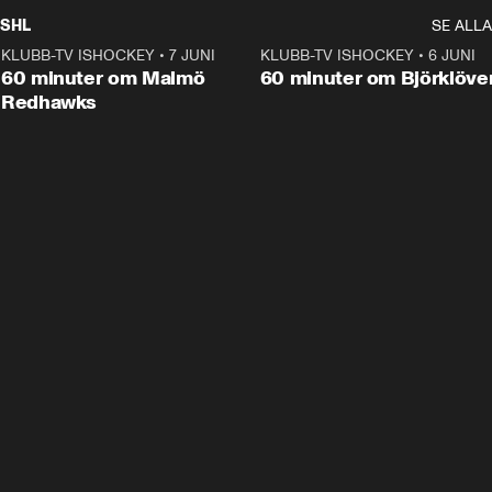
SHL
SE ALLA
KLUBB-TV ISHOCKEY
•
7 JUNI
1:02:53
KLUBB-TV ISHOCKEY
•
6 JUNI
1:0
Plus
60 minuter om Malmö
60 minuter om Björklöve
Redhawks