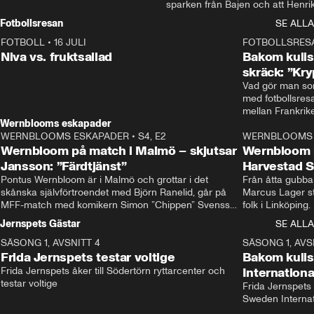
sparken från Bajen och att Henrik
Rydström tar över
Fotbollsresan
SE ALLA
FOTBOLL
•
16 JULI
0:44
FOTBOLLSRES
Niva vs. fruktsallad
Bakom kulis
skräck: ”Kry
Vad gör man som
med fotbollsres
Wernblooms eskapader
WERNBLOOMS ESKAPADER
•
S4, E2
38:23
WERNBLOOMS 
Wernbloom på match i Malmö – skjutsar
Wernbloom 
Jansson: ”Färdtjänst”
Harvestad 
Pontus Wernbloom är i Malmö och grottar i det 
Från åtta gubbar 
skånska självförtroendet med Björn Ranelid, går på 
Marcus Lager sta
MFF-match med komikern Simon ”Chippen” Svensson 
folk i Linköping
och hjälper skadade stjärnbacken Pontus Jansson 
och Wernbloom kl
Jernspets Gästar
SE ALLA
hem. 
SÄSONG 1, AVSNITT 4
13:37
SÄSONG 1, AVS
Frida Jernspets testar voltige
Bakom kuli
Frida Jernspets åker till Södertörn ryttarcenter och 
Internation
testar voltige
Frida Jernspets 
Sweden Interna