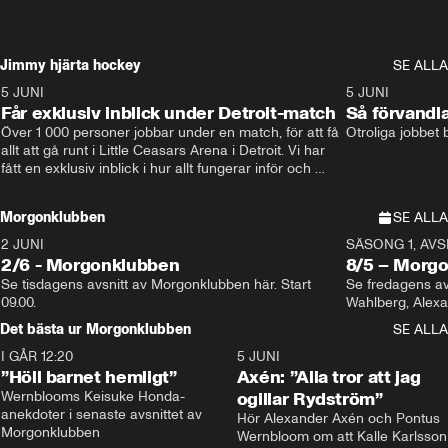
Jimmy hjärta hockey
SE ALLA
5 JUNI
11:14
5 JUNI
Får exklusiv inblick under Detroit-match
Så förvandl
Över 1 000 personer jobbar under en match, för att få 
Otroliga jobbet
allt att gå runt i Little Ceasars Arena i Detroit. Vi har 
fått en exklusiv inblick i hur allt fungerar inför och 
under match i världens bästa hockeyliga
Morgonklubben
SE ALLA
2 JUNI
SÄSONG 1, AVSN
2/6 - Morgonklubben
8/5 – Morg
Se tisdagens avsnitt av Morgonklubben här. Start 
Se fredagens av
09.00. 
Det bästa ur Morgonklubben
SE ALLA
I GÅR 12:20
1:14
5 JUNI
”Höll barnet hemligt”
Axén: ”Alla tror att jag
Wernblooms Keisuke Honda-
ogillar Rydström”
anekdoter i senaste avsnittet av 
Hör Alexander Axén och Pontus 
Morgonklubben
Wernbloom om att Kalle Karlsson 