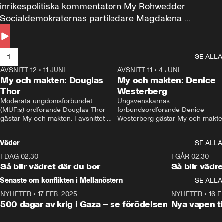
inrikespolitiska kommentatorn My Rohwedder 
Socialdemokraternas partiledare Magdalena 
Andersson till svars.
1
SE ALLA
AVSNITT 12
•
11 JUNI
26:27
AVSNITT 11
•
4 JUNI
2
My och makten: Douglas
My och makten: Denice
Thor
Westerberg
Moderata ungdomsförbundet 
Ungsvenskarnas 
(MUF:s) ordförande Douglas Thor 
förbundsordförande Denice 
gästar My och makten. I avsnittet 
Westerberg gästar My och makten.
diskuteras tonårsutvisningarna och 
avsnittet diskuteras migrationsfrå
hur Moderaterna ska locka väljare till 
och hur SD ska locka kvinnliga 
Väder
SE ALLA
valet i höst. 
väljare. 
I DAG 02:30
1:06
I GÅR 02:30
Så blir vädret där du bor
Så blir vädr
Senaste om konflikten i Mellanöstern
SE ALLA
NYHETER
•
17 FEB. 2025
0:45
NYHETER
•
16 F
500 dagar av krig i Gaza – se förödelsen
Nya vapen ti