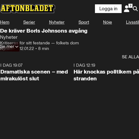
Logga in
Hem
Serier
Nyheter
Sport
Nöje
Livsstil
De kräver Boris Johnsons avgång
Nyheter
Kritiseras för sitt festande — folkets dom
Se mer
Nyheter
•
12.01.22
•
8 min
SE ALLA
I DAG 19:07
0:42
I DAG 12:19
Dramatiska scenen – med
Här knockas politikern p
mirakulöst slut
stranden