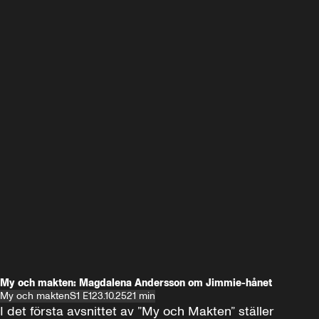
My och makten: Magdalena Andersson om Jimmie-hånet
My och makten
S1 E1
23.10.25
21 min
I det första avsnittet av ”My och Makten” ställer 