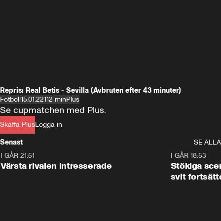
Repris: Real Betis - Sevilla (Avbruten efter 43 minuter)
Fotboll
15.01.22
112 min
Plus
Se cupmatchen med Plus.
Skaffa Plus
Logga in
Senast
SE ALLA
I GÅR 21:51
0:31
I GÅR 18:53
Värsta rivalen intresserade
Stökiga sce
svit fortsätt