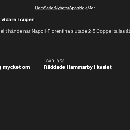
Hem
Serier
Nyheter
Sport
Nöje
Mer
Livsstil
a vidare i cupen
allt hände när Napoli-Fiorentina slutade 2-5 Coppa Italias ått
1:56
I GÅR 18:52
2:1
og mycket om
Räddade Hammarby i kvalet