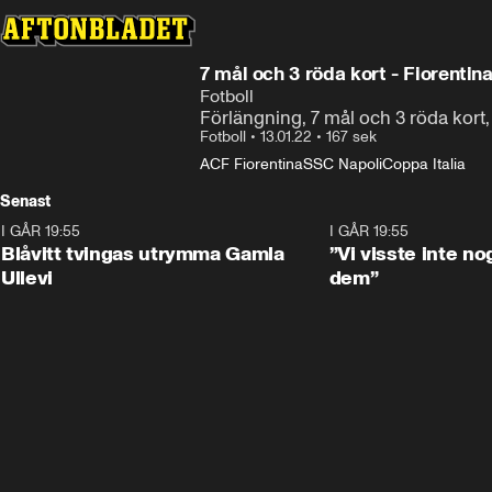
7 mål och 3 röda kort - Fiorentin
Fotboll
Förlängning, 7 mål och 3 röda kort, 
Fotboll
•
13.01.22
•
167 sek
ACF Fiorentina
SSC Napoli
Coppa Italia
Senast
I GÅR 19:55
0:29
I GÅR 19:55
Blåvitt tvingas utrymma Gamla
”Vi visste inte n
Ullevi
dem”