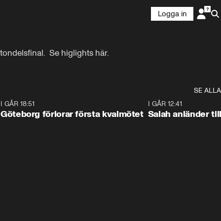
Logga in
ondelsfinal.  Se higlights här.
SE ALLA
7
I GÅR 18:51
2:17
I GÅR 12:41
Göteborg förlorar första kvalmötet
Salah anländer ti