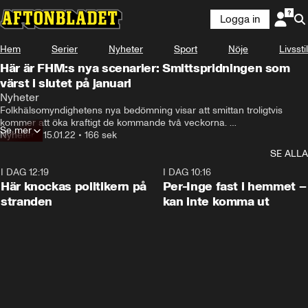
Logga in
Hem
Serier
Nyheter
Sport
Nöje
Livsstil
Här är FHM:s nya scenarier: Smittspridningen som
värst i slutet på januari
Nyheter
Folkhälsomyndighetens nya bedömning visar att smittan troligtvis 
kommer att öka kraftigt de kommande två veckorna. 

Se mer
Nyheter
•
15.01.22
•
166 sek
– Smittspridningen kommer att nå sin topp i slutet på januari, sa 
SE ALLA
statsepidemiolog Anders Tegnell.
I DAG 12:19
0:45
I DAG 10:16
Här knockas politikern på
Per-Inge fast i hemmet –
stranden
kan inte komma ut