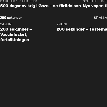
NYHETER
•
17 FEB. 2025
0:45
NYHETER
•
16 F
500 dagar av krig i Gaza – se förödelsen
Nya vapen ti
200 sekunder
SE ALLA
24 JUNI
5:00
2 JUNI
200 sekunder –
200 sekunder – Testern
Vaccinfusket,
fortsättningen