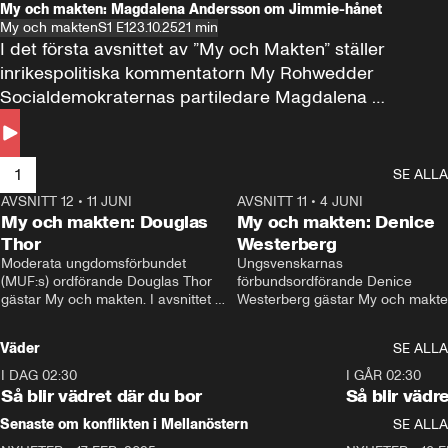
My och makten: Magdalena Andersson om Jimmie-hånet
My och makten
S1 E1
23.10.25
21 min
I det första avsnittet av ”My och Makten” ställer 
inrikespolitiska kommentatorn My Rohwedder 
Socialdemokraternas partiledare Magdalena 
Andersson till svars.
1
SE ALLA
AVSNITT 12
•
11 JUNI
26:27
AVSNITT 11
•
4 JUNI
2
My och makten: Douglas
My och makten: Denice
Thor
Westerberg
Moderata ungdomsförbundet 
Ungsvenskarnas 
(MUF:s) ordförande Douglas Thor 
förbundsordförande Denice 
gästar My och makten. I avsnittet 
Westerberg gästar My och makten.
diskuteras tonårsutvisningarna och 
avsnittet diskuteras migrationsfrå
hur Moderaterna ska locka väljare till 
och hur SD ska locka kvinnliga 
Väder
SE ALLA
valet i höst. 
väljare. 
I DAG 02:30
1:06
I GÅR 02:30
Så blir vädret där du bor
Så blir vädr
Senaste om konflikten i Mellanöstern
SE ALLA