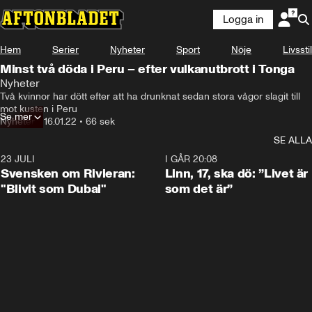
Logga in
Hem
Serier
Nyheter
Sport
Nöje
Livsstil
Minst två döda i Peru – efter vulkanutbrott i Tonga
Nyheter
Två kvinnor har dött efter att ha drunknat sedan stora vågor slagit till 
mot kusten i Peru
Se mer
Nyheter
•
16.01.22
•
66 sek
SE ALLA
23 JULI
1:42
I GÅR 20:08
Svensken om Rivieran:
Linn, 17, ska dö: ”Livet är
"Blivit som Dubai"
som det är”