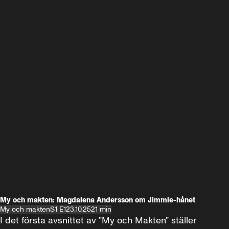
My och makten: Magdalena Andersson om Jimmie-hånet
My och makten
S1 E1
23.10.25
21 min
I det första avsnittet av ”My och Makten” ställer 