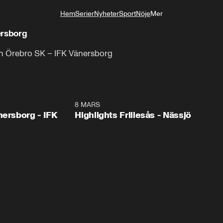
Hem
Serier
Nyheter
Sport
Nöje
Mer
Livsstil
ersborg
an Örebro SK – IFK Vänersborg
2:43
8 MARS
4:0
nersborg - IFK
Highlights Frillesås - Nässjö