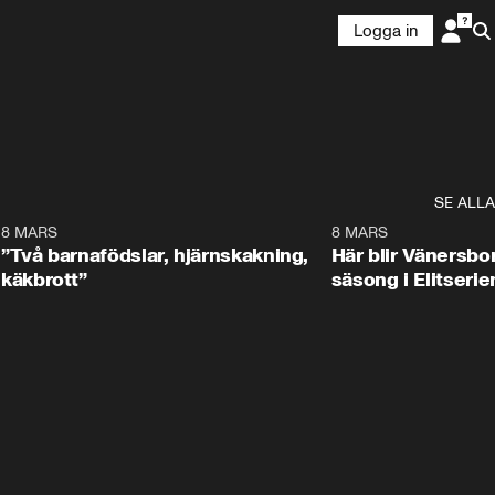
Logga in
SE ALLA
5
8 MARS
3:08
8 MARS
”Två barnafödslar, hjärnskakning,
Här blir Vänersborg
käkbrott”
säsong i Elitserie