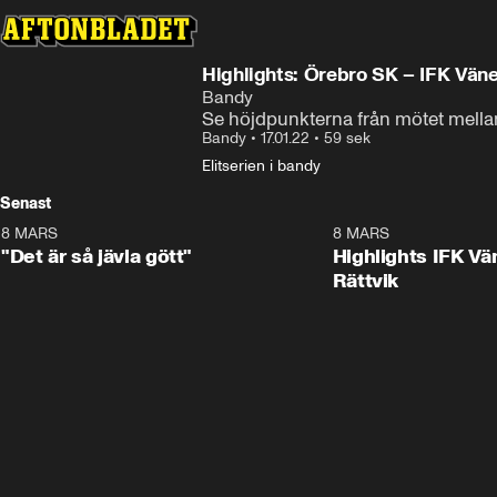
Highlights: Örebro SK – IFK Vän
Bandy
Se höjdpunkterna från mötet mell
Bandy
•
17.01.22
•
59 sek
Elitserien i bandy
Senast
8 MARS
0:34
8 MARS
"Det är så jävla gött"
Highlights IFK Vä
Rättvik