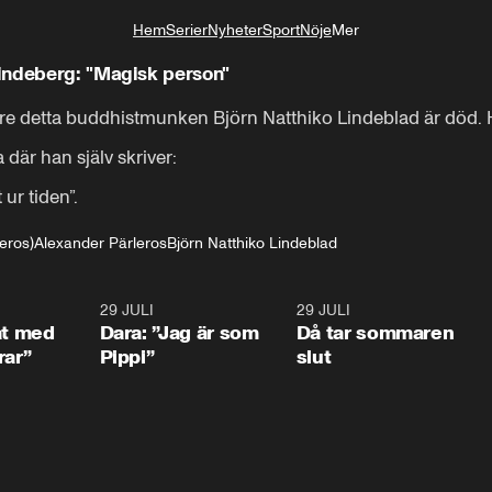
Hem
Serier
Nyheter
Sport
Nöje
Mer
Livsstil
indeberg: "Magisk person"
e detta buddhistmunken Björn Natthiko Lindeblad är död. H
är han själv skriver:

 ur tiden”.
eros)
Alexander Pärleros
Björn Natthiko Lindeblad
1:02
29 JULI
0:41
29 JULI
0:3
at med
Dara: ”Jag är som
Då tar sommaren
rar”
Pippi”
slut