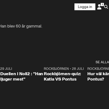
Logga in
an blev 60 år gammal.

SE ALLA
9
29 JULI
0:47
ROCKBJÖRNEN
•
28 JULI
0:15
ROCKBJÖRN
Duellen i Noll2 : ”Han
Rockbjörnen-quiz:
Hur väl kä
ljuger mest”
Katia VS Pontus
Pontus?