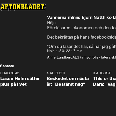
Vännerna minns Björn Natthiko L
Nöje
Föreläsaren, ekonomen och den för
Det bekräftas på hans facebooksida d
”Om du läser det här, så har jag gått
Nöje
•
18.01.22
•
7 min
Anne Lundberg
ALS (amyotrofisk lateralskl
Senaste
I DAG 10:42
1:04
4 AUGUSTI
0:24
3 AUGUSTI
Lasse Holm sätter
Beskedet om nästa
This or th
plus på livet
år: ”Bestämt mig”
Dara: ”Väg