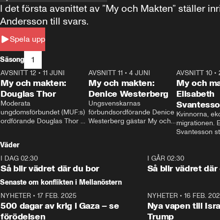
I det första avsnittet av ”My och Makten” ställe
Andersson till svars.
Spela upp
1
Säsong
AVSNITT 12
•
11 JUNI
26:27
AVSNITT 11
•
4 JUNI
23:40
AVSNITT 10
•
My och makten:
My och makten:
My och ma
Douglas Thor
Denice Westerberg
Elisabeth
Moderata 
Ungsvenskarnas 
Svantess
ungdomsförbundet (MUF:s) 
förbundsordförande Denice 
Kvinnorna, ek
ordförande Douglas Thor 
Westerberg gästar My och 
migrationen. E
gästar My och makten. I 
makten. I avsnittet 
Svantesson stäl
avsnittet diskuteras 
diskuteras migrationsfrågan 
när finansmini
Väder
tonårsutvisningarna och hur 
och hur SD ska locka 
Moderaterna ska locka 
kvinnliga väljare. 
I DAG 02:30
1:06
I GÅR 02:30
väljare till valet i höst. 
Så blir vädret där du bor
Så blir vädret där
Senaste om konflikten i Mellanöstern
NYHETER
•
17 FEB. 2025
0:45
NYHETER
•
16 FEB. 20
500 dagar av krig i Gaza – se
Nya vapen till Isr
förödelsen
Trump