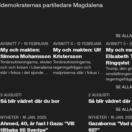
aldemokraternas partiledare Magdalena 
SE ALLA
7
AVSNITT 7
•
19 FEBRUARI
24:30
AVSNITT 6
•
12 FEBRUARI
27:30
AVSNITT 5
•
My och makten:
My och makten: Ulf
My och ma
Simona Mohamsson
Kristersson
Elisabeth
 
Tonårsutvisningarna, skolan 
Tonårsutvisningarna, 
Ringqvist
och och krisen i Liberalerna 
regeringsfrågan och 
Trump, den gr
står i fokus i det sjunde 
matpriserna står i fokus i 
omställningen
avsnittet av ”My och 
det sjätte avsnittet av ”My 
regeringsfråga
makten”. Se när 
och makten”. Se när 
centrum i det 
SE ALLA
Aftonbladets inrikespolitiska 
Aftonbladets inrikespolitiska 
avsnittet av ”
kommentator My 
kommentator My 
6
3 AUGUSTI
1:06
2 AUGUSTI
Makten”. Se nä
Rohwedder ställer 
Rohwedder ställer 
Så blir vädret där du bor
Så blir vädret där
Aftonbladets in
utbildnings- och 
statsminister Ulf Kristersson 
kommentator 
SE ALLA
integrationsminister Simona 
till svars.
Rohwedder stäl
Mohamsson till svars.
Centerpartiets
2
NYHETER
•
16 JAN. 2025
1:01
NYHETER
•
16 JAN. 20
Thand Ring till
Ahmed, 40, är fast i Gaza: ”Vill
Gazaborna: ”Vad s
tillbaka till Sverige”
till?”