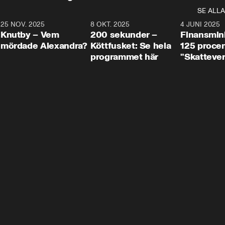
SE ALLA
3
25 NOV. 2025
31:05
8 OKT. 2025
4:29
4 JUNI 2025
Knutby – Vem
200 sekunder –
Finansmin
mördade Alexandra?
Köttfusket: Se hela
125 procent
programmet här
"Skattever
viktig uppg