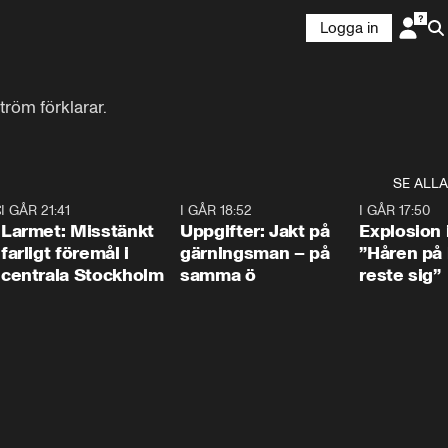
Logga in
röm förklarar.
SE ALLA
:30
6
I GÅR 21:41
0:35
I GÅR 18:52
0:33
I GÅR 17:50
Larmet: Misstänkt
Uppgifter: Jakt på
Explosion 
farligt föremål i
gärningsman – på
”Håren på
centrala Stockholm
samma ö
reste sig”