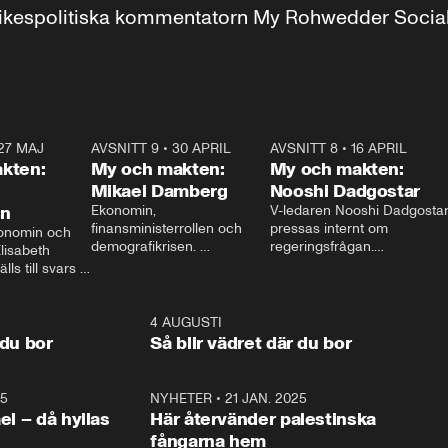
r inrikespolitiska kommentatorn My Rohwedder Soci
27 MAJ
3:51
AVSNITT 9
•
30 APRIL
24:00
AVSNITT 8
•
16 APRIL
25:1
kten:
My och makten:
My och makten:
Mikael Damberg
Nooshi Dadgostar
on
Ekonomin, 
V-ledaren Nooshi Dadgostar
finansministerrollen och 
pressas internt om 
onomin och 
demografikrisen. 
regeringsfrågan.

lisabeth 
Oppositionen ställs till svars 
I Aftonbladets 
ls till svars 
när Socialdemokraternas 
partiledarutfrågning ”My 
stern gästar 
Mikael Damberg gästar My 
och Makten” sätter hon ner 
My och Makten. 
och Makten. 
foten mot kritikerna:

1:06
4 AUGUSTI
1:0
– Vi ställer upp i val. Ska vi 
 du bor
Så blir vädret där du bor
vara med så sitter vi förstås 
25
1:22
NYHETER
•
21 JAN. 2025
0:5
ael – då hyllas
Här återvänder palestinska
fångarna hem