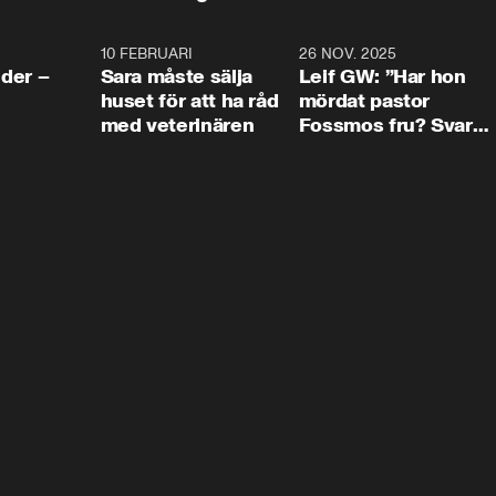
4:24
10 FEBRUARI
4:13
26 NOV. 2025
8:1
der –
Sara måste sälja
Leif GW: ”Har hon
huset för att ha råd
mördat pastor
med veterinären
Fossmos fru? Svar
nej.”