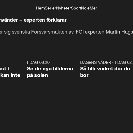
Hem
Serier
Nyheter
Sport
Nöje
Mer
Livsstil
vänder – experten förklarar
r sig svenska Försvarsmakten av, FOI experten Martin Hagst
1:26
I DAG 08:20
0:31
DAGENS VÄDER
•
I DAG 02
1:0
st i
Se de nya bilderna
Så blir vädret där du
kan inte
på solen
bor