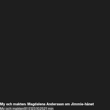
My och makten: Magdalena Andersson om Jimmie-hånet
My och makten
S1 E1
23.10.25
21 min