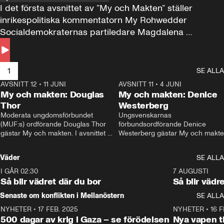
I det första avsnittet av ”My och Makten” ställer 
inrikespolitiska kommentatorn My Rohwedder 
Socialdemokraternas partiledare Magdalena 
Andersson till svars.
1
SE ALLA
AVSNITT 12
•
11 JUNI
26:27
AVSNITT 11
•
4 JUNI
2
My och makten: Douglas
My och makten: Denice
Thor
Westerberg
Moderata ungdomsförbundet 
Ungsvenskarnas 
(MUF:s) ordförande Douglas Thor 
förbundsordförande Denice 
gästar My och makten. I avsnittet 
Westerberg gästar My och makten.
diskuteras tonårsutvisningarna och 
avsnittet diskuteras migrationsfrå
hur Moderaterna ska locka väljare till 
och hur SD ska locka kvinnliga 
Väder
SE ALLA
valet i höst. 
väljare. 
I GÅR 02:30
1:06
7 AUGUSTI
Så blir vädret där du bor
Så blir vädr
Senaste om konflikten i Mellanöstern
SE ALLA
NYHETER
•
17 FEB. 2025
0:45
NYHETER
•
16 F
500 dagar av krig i Gaza – se förödelsen
Nya vapen ti