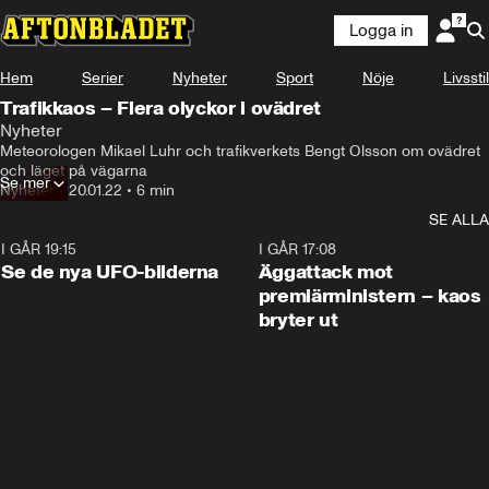
Logga in
Hem
Serier
Nyheter
Sport
Nöje
Livsstil
Trafikkaos – Flera olyckor i ovädret
Nyheter
Meteorologen Mikael Luhr och trafikverkets Bengt Olsson om ovädret 
och läget på vägarna
Se mer
Nyheter
•
20.01.22
•
6 min
SE ALLA
I GÅR 19:15
0:36
I GÅR 17:08
Se de nya UFO-bilderna
Äggattack mot
premiärministern – kaos
bryter ut