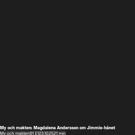
My och makten: Magdalena Andersson om Jimmie-hånet
My och makten
S1 E1
23.10.25
21 min