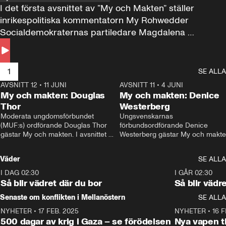
I det första avsnittet av ”My och Makten” ställer 
inrikespolitiska kommentatorn My Rohwedder 
Socialdemokraternas partiledare Magdalena 
Andersson till svars.
1
SE ALLA
AVSNITT 12
•
11 JUNI
26:27
AVSNITT 11
•
4 JUNI
2
My och makten: Douglas
My och makten: Denice
Thor
Westerberg
Moderata ungdomsförbundet 
Ungsvenskarnas 
(MUF:s) ordförande Douglas Thor 
förbundsordförande Denice 
gästar My och makten. I avsnittet 
Westerberg gästar My och makten.
diskuteras tonårsutvisningarna och 
avsnittet diskuteras migrationsfrå
hur Moderaterna ska locka väljare till 
och hur SD ska locka kvinnliga 
Väder
SE ALLA
valet i höst. 
väljare. 
I DAG 02:30
1:06
I GÅR 02:30
Så blir vädret där du bor
Så blir vädr
Senaste om konflikten i Mellanöstern
SE ALLA
NYHETER
•
17 FEB. 2025
0:45
NYHETER
•
16 F
500 dagar av krig i Gaza – se förödelsen
Nya vapen ti