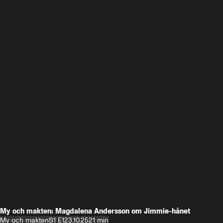
My och makten: Magdalena Andersson om Jimmie-hånet
My och makten
S1 E1
23.10.25
21 min