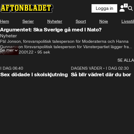
Logga in
Hem
Serier
Nyheter
Sport
Nöje
Livsstil
Argumentet: Ska Sverige gå med i Nato?
Nyheter
Pål Jonson, försvarspolitisk talesperson för Moderaterna och Hanna 
Gunnarsson försvarspolitisk talesperson för Vänsterpartiet lägger fram 
Se mer
sina bästa argument för och emot Sveriges medverkan i Nato.
Nyheter
•
20.01.22
•
95 sek
SE ALLA
I DAG 06:40
0:47
DAGENS VÄDER
•
I DAG 02:30
Sex dödade i skolskjutning
Så blir vädret där du bor