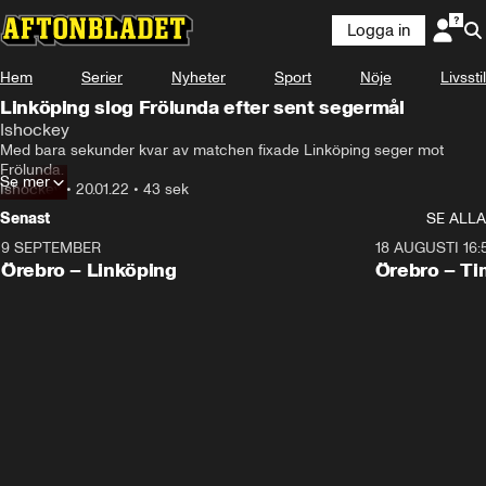
Logga in
Hem
Serier
Nyheter
Sport
Nöje
Livsstil
Linköping slog Frölunda efter sent segermål
Ishockey
Med bara sekunder kvar av matchen fixade Linköping seger mot 
Frölunda.
Se mer
Ishockey
•
20.01.22
•
43 sek
Senast
SE ALLA
9 SEPTEMBER
18 AUGUSTI 16:
Plus
Plus
Örebro – Linköping
Örebro – Ti