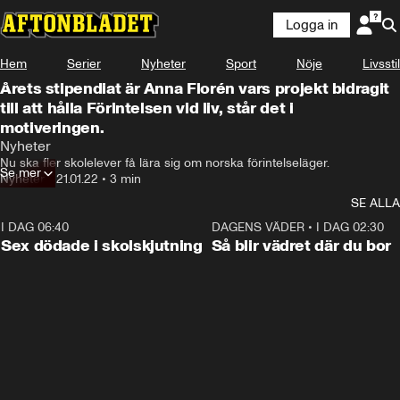
Logga in
Hem
Serier
Nyheter
Sport
Nöje
Livsstil
Årets stipendiat är Anna Florén vars projekt bidragit
till att hålla Förintelsen vid liv, står det i
motiveringen.
Nyheter
Nu ska fler skolelever få lära sig om norska förintelseläger.
Se mer
Nyheter
•
21.01.22
•
3 min
SE ALLA
I DAG 06:40
0:35
DAGENS VÄDER
•
I DAG 02:30
Sex dödade i skolskjutning
Så blir vädret där du bor