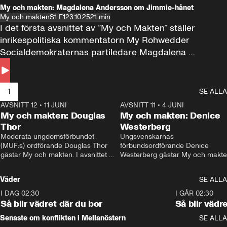
My och makten: Magdalena Andersson om Jimmie-hånet
My och makten
S1 E1
23.10.25
21 min
I det första avsnittet av ”My och Makten” ställer 
inrikespolitiska kommentatorn My Rohwedder 
Socialdemokraternas partiledare Magdalena 
Andersson till svars.
1
SE ALLA
AVSNITT 12
•
11 JUNI
26:27
AVSNITT 11
•
4 JUNI
2
My och makten: Douglas
My och makten: Denice
Thor
Westerberg
Moderata ungdomsförbundet 
Ungsvenskarnas 
(MUF:s) ordförande Douglas Thor 
förbundsordförande Denice 
gästar My och makten. I avsnittet 
Westerberg gästar My och makten.
diskuteras tonårsutvisningarna och 
avsnittet diskuteras migrationsfrå
hur Moderaterna ska locka väljare till 
och hur SD ska locka kvinnliga 
Väder
SE ALLA
valet i höst. 
väljare. 
I DAG 02:30
1:06
I GÅR 02:30
Så blir vädret där du bor
Så blir vädr
Senaste om konflikten i Mellanöstern
SE ALLA