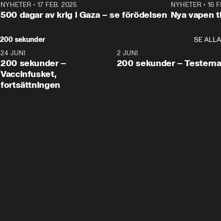
NYHETER
•
17 FEB. 2025
0:45
NYHETER
•
16 F
500 dagar av krig i Gaza – se förödelsen
Nya vapen ti
200 sekunder
SE ALLA
24 JUNI
5:00
2 JUNI
200 sekunder –
200 sekunder – Testern
Vaccinfusket,
fortsättningen