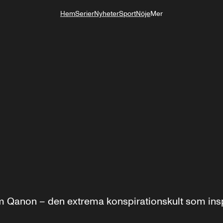
Hem
Serier
Nyheter
Sport
Nöje
Mer
Livsstil
Qanon – den extrema konspirationskult som inspir