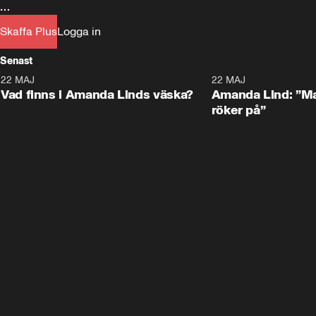
Nu avslöjar hemliga strategidokument att Donald 
Skaffa Plus
Logga in
Senast
22 MAJ
0:59
22 MAJ
Plus
Plus
Vad finns i Amanda Linds väska?
Amanda Lind: ”Ma
röker på”