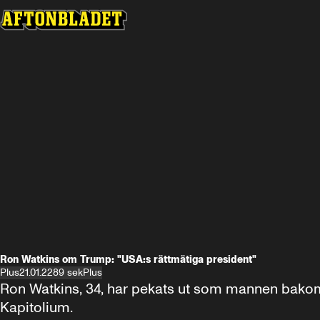
Ron Watkins om Trump: "USA:s rättmätiga president"
Plus
21.01.22
89 sek
Plus
Ron Watkins, 34, har pekats ut som mannen bakom 
Kapitolium.
