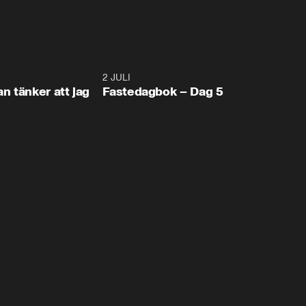
Trumps team ville rekrytera honom som valfuskinf
0:48
2 JULI
1:3
n tänker att jag
Fastedagbok – Dag 5