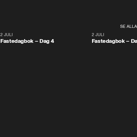
luencer.
SE ALLA
5
2 JULI
1:16
2 JULI
Fastedagbok – Dag 4
Fastedagbok – Da