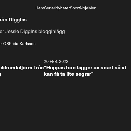
Hem
Serier
Nyheter
Sport
Nöje
Mer
Livsstil
från Diggins
fter Jessie Diggins blogginlägg
er-OS
Frida Karlsson
2:09
20 FEB. 2022
0:1
uldmedaljörer från
"Hoppas hon lägger av snart så vi
g
kan få ta lite segrar"