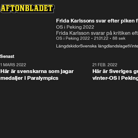
Frida Karlssons svar efter piken 
OS i Peking 2022
Frida Karlsson svarar på kritiken e
OS i Peking 2022
•
21.01.22
•
88 sek
Längdskidor
Svenska längdlandslaget
Vint
Senast
1 MARS 2022
0:47
21 FEB. 2022
Här är svenskarna som jagar
Här är Sveriges g
medaljer i Paralympics
vinter-OS i Pekin