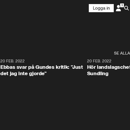
Logga in
SE ALLA
9
20 FEB. 2022
0:59
20 FEB. 2022
Ebbas svar på Gundes kritik: "Just
Hör landslagsche
det jag inte gjorde"
Sundling