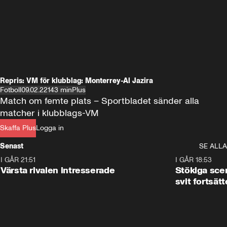
Repris: VM för klubblag: Monterrey-Al Jazira
Fotboll
09.02.22
143 min
Plus
Match om femte plats – Sportbladet sänder alla 
matcher i klubblags-VM
Skaffa Plus
Logga in
Senast
SE ALLA
I GÅR 21:51
0:31
I GÅR 18:53
Värsta rivalen intresserade
Stökiga sce
svit fortsätt