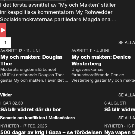
I det första avsnittet av ”My och Makten” ställer 
inrikespolitiska kommentatorn My Rohwedder 
Socialdemokraternas partiledare Magdalena 
Andersson till svars.
1
SE ALLA
AVSNITT 12
•
11 JUNI
26:27
AVSNITT 11
•
4 JUNI
2
My och makten: Douglas
My och makten: Denice
Thor
Westerberg
Moderata ungdomsförbundet 
Ungsvenskarnas 
(MUF:s) ordförande Douglas Thor 
förbundsordförande Denice 
gästar My och makten. I avsnittet 
Westerberg gästar My och makten.
diskuteras tonårsutvisningarna och 
avsnittet diskuteras migrationsfrå
hur Moderaterna ska locka väljare till 
och hur SD ska locka kvinnliga 
Väder
SE ALLA
valet i höst. 
väljare. 
I GÅR 02:30
1:06
6 AUGUSTI
Så blir vädret där du bor
Så blir vädr
Senaste om konflikten i Mellanöstern
SE ALLA
NYHETER
•
17 FEB. 2025
0:45
NYHETER
•
16 F
500 dagar av krig i Gaza – se förödelsen
Nya vapen ti