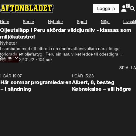
Logga in
Hem
Serier
Nyheter
Sport
Nöje
Livsstil
Oljeutsläpp i Peru skördar vilddjursliv - klassas som
miljökatastrof
Nyheter
I samband med ett utbrott i en undervattensvulkan nära Tonga 
förlorade ett oljefartyg i Peru sin last, vilket ledde till ödesdigra 
Se mer
konsekvenser för vilddjuren som lever nära stränderna vid Perus 
Nyheter
•
22.01.22
•
104 sek
huvudstad.
SE ALLA
I GÅR 19:07
0:45
I GÅR 15:23
Här somnar programledaren
Albert, 8, besteg
– i sändning
Kebnekaise – vill högre