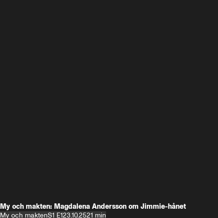
My och makten: Magdalena Andersson om Jimmie-hånet
My och makten
S1 E1
23.10.25
21 min