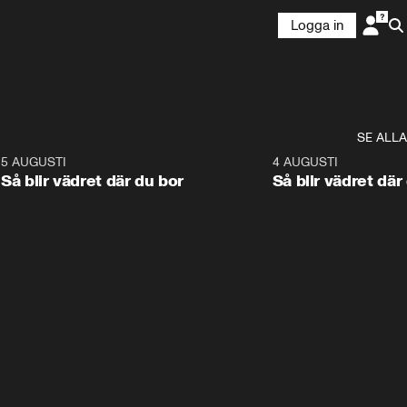
Logga in
SE ALLA
6
5 AUGUSTI
1:06
4 AUGUSTI
Så blir vädret där du bor
Så blir vädret där