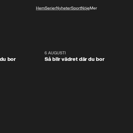
Hem
Serier
Nyheter
Sport
Nöje
Mer
Livsstil
1:06
6 AUGUSTI
1:0
 du bor
Så blir vädret där du bor