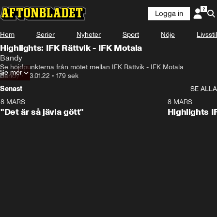
Logga in
Hem
Serier
Nyheter
Sport
Nöje
Livsstil
Highlights: IFK Rättvik - IFK Motala
Bandy
Se höjdpunkterna från mötet mellan IFK Rättvik - IFK Motala
Se mer
Bandy
•
23.01.22
•
179 sek
Senast
SE ALLA
8 MARS
0:34
8 MARS
"Det är så jävla gött"
Highlights I