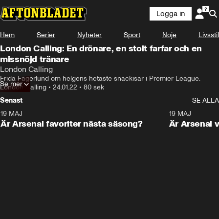
Logga in
Hem
Serier
Nyheter
Sport
Nöje
Livsstil
London Calling: En drönare, en stolt farfar och en
missnöjd tränare
London Calling
Frida Fagerlund om helgens hetaste snackisar i Premier League.
Se mer
London Calling
•
24.01.22
•
80 sek
Senast
SE ALLA
19 MAJ
1:01
19 MAJ
Är Arsenal favoriter nästa säsong?
Är Arsenal v